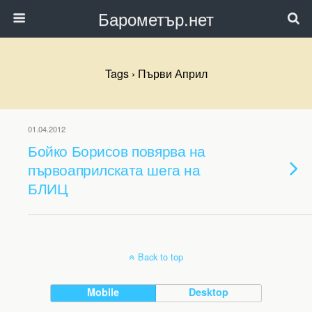
Барометър.нет
Tags › Първи Април
01.04.2012
Бойко Борисов повярва на
първоаприлската шега на
БЛИЦ
Back to top
Mobile
Desktop