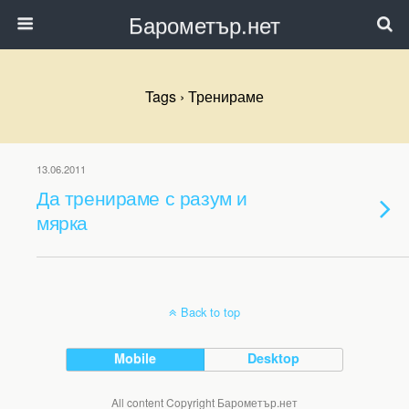
Барометър.нет
Tags › Тренираме
13.06.2011
Да тренираме с разум и
мярка
Back to top
Mobile
Desktop
All content Copyright Барометър.нет