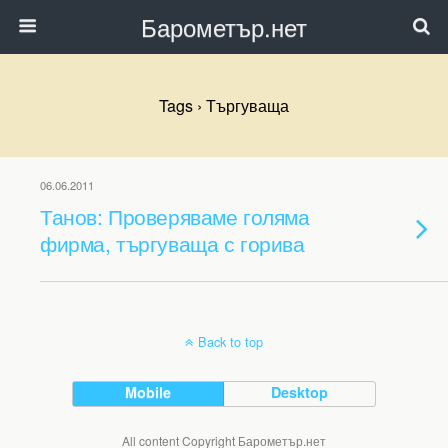
Барометър.нет
Tags › Търгуваща
06.06.2011
Танов: Проверяваме голяма
фирма, търгуваща с горива
Back to top
Mobile
Desktop
All content Copyright Барометър.нет