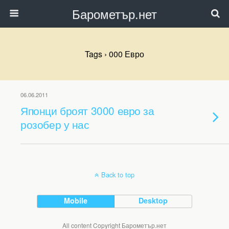
Барометър.нет
Tags › 000 Евро
06.06.2011
Японци броят 3000 евро за
розобер у нас
Back to top
Mobile
Desktop
All content Copyright Барометър.нет