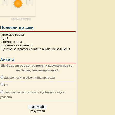
OpenWeatherMap
Полезни връзки
автогара варна
БДЖ
летище варна
Прогноза за времето
Център за професионално обучение към БМФ
Анкета
Ще бъде ли осъден за рекет и корупция кметът
на Варна, Благомир Коцев?
Да, ще получи ефективна присъда
Не
Делото ще се протака и ще бъде осъден
условно
Резултати