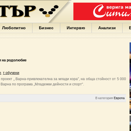
Варна
България
Иван
Портних
Facebook
ЕС
Любопитно
Бизнес
Интервю
Анализи
Борисов
Европа
САЩ
жени
Кирил
Йорданов
и на родолюбие
българи
вода
е
,
т обучени
Български
проект „ Варна-привлекателна за млади хора”, на обща стойност от 5 000
София
Варна по програма „Младежки дейности и спорт“.
Гърция
бизнес
google
В категория
Европа
деца
Бербатов
ГЕРБ