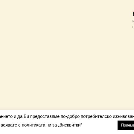
Г
анието и да Ви предоставяме по-добро потребителско изживяван
ласявате с политиката ни за „бисквитки“
настройки
nfo@barometar.net
Прием
За нас
| Приятели: