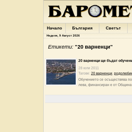
Начало
България
Светът
Неделя, 9 Август 2026
Етикети:
"20 варненци"
20 варненци ще бъдат обучен
28 юли 2011
Тагове:
20 варненци
,
родолюби
Обучението се осъществява по 
лева, финансиран е от Община 