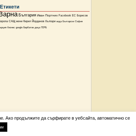
Етикети
Варна
България
Иван Портних
Facebook
ЕС
Борисов
Европа
САЩ
жени
Кирил Йорданов
българи
вода
Български
София
ърция
бизнес
google
Бербатов
деца
ГЕРБ
е. Ако продължите да сърфирате в уебсайта, автоматично се
ам