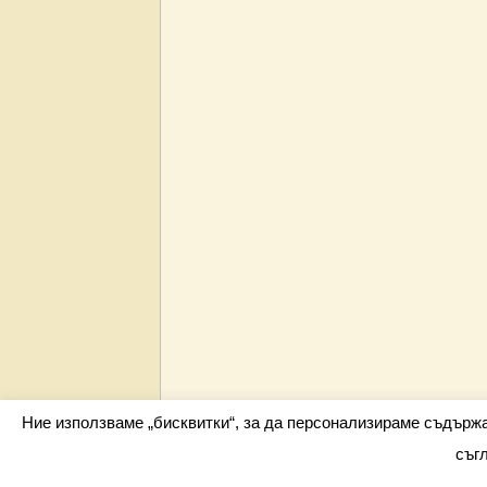
Ние използваме „бисквитки“, за да персонализираме съдърж
съг
Всички права запазени barometar.net © 2026 i