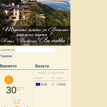
Търсене за:
Времето
Валути
Фиксинг за 09.08.2026
Валута
Ед.
Лева
EUR
1
1.9558
30
|
°C
°F
нд, 09
нд, 09
нд, 09
нд, 09
пн, 10
пн, 10
пн, 10
пн, 
12:00
15:00
18:00
21:00
00:00
03:00
06:00
09: