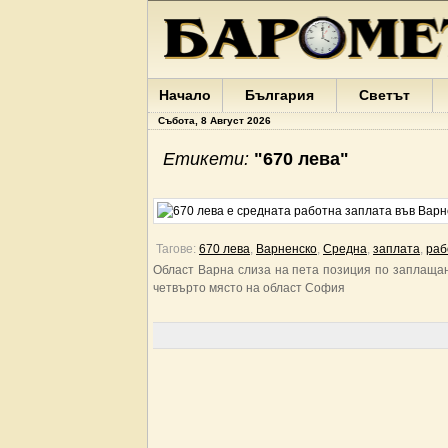
Начало
България
Светът
Събота, 8 Август 2026
Етикети:
"670 лева"
Тагове:
670 лева
,
Варненско
,
Средна
,
заплата
,
раб
Област Варна слиза на пета позиция по заплащане
четвърто място на област София