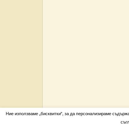
Ние използваме „бисквитки“, за да персонализираме съдърж
съг
Всички права запазени barometar.net © 2026 i