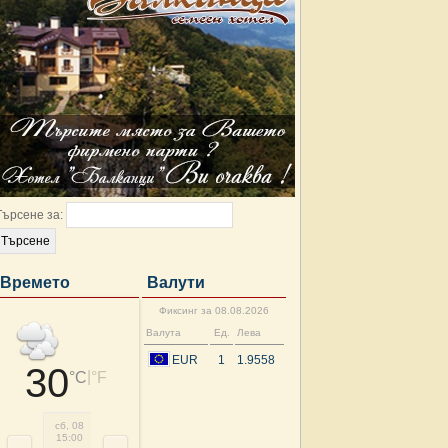
Търсене за:
Времето
Валути
Фиксинг за 08.08.2026
Валута
Ед.
Лева
EUR
1
1.9558
30
|
°C
°F
сб, 08
сб, 08
сб, 08
нд, 09
нд, 09
нд, 09
нд, 09
нд, 
15:00
18:00
21:00
00:00
03:00
06:00
09:00
12: