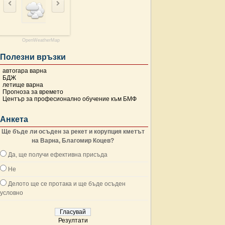
OpenWeatherMap
Полезни връзки
автогара варна
БДЖ
летище варна
Прогноза за времето
Център за професионално обучение към БМФ
Анкета
Ще бъде ли осъден за рекет и корупция кметът
на Варна, Благомир Коцев?
Да, ще получи ефективна присъда
Не
Делото ще се протака и ще бъде осъден
условно
Резултати