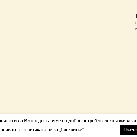
Г
анието и да Ви предоставяме по-добро потребителско изживяван
ласявате с политиката ни за „бисквитки“
настройки
nfo@barometar.net
Прием
За нас
| Приятели: