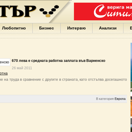
Варна
България
Иван
Портних
Facebook
ЕС
Любопитно
Бизнес
Интервю
Анализи
Борисов
Европа
САЩ
жени
Кирил
Йорданов
670 лева е средната работна заплата във Варненско
българи
26 май 2011
вода
отна
Български
 на труда в сравнение с другите в страната, като отстъпва досегашното
София
Гърция
бизнес
google
В категория
Европа
деца
Бербатов
ГЕРБ