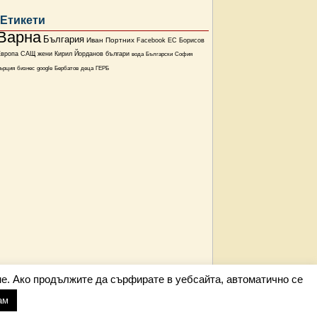
Етикети
Варна
България
Иван Портних
Facebook
ЕС
Борисов
Европа
САЩ
жени
Кирил Йорданов
българи
вода
Български
София
ърция
бизнес
google
Бербатов
деца
ГЕРБ
е. Ако продължите да сърфирате в уебсайта, автоматично се
ам