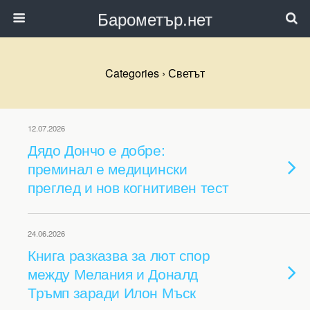
Барометър.нет
Categories ›
Светът
12.07.2026
Дядо Дончо е добре:
преминал е медицински
преглед и нов когнитивен тест
24.06.2026
Книга разказва за лют спор
между Мелания и Доналд
Тръмп заради Илон Мъск