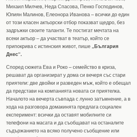
Михаил Милчев, Неда Спасова, Пенко Господинов,
Юлиян Малинов, Елеонора Иванова – всички до един
от този класен актьорски отбор показват щедро, без
задръжки своите таланти. Те постигат мечтата на
всеки актьор – да участват в театър, който се
припокрива с истинския живот, пише
„България
Днес“.
Според сюжета Ева и Роко – семейство в криза,
решават да организират у дома си вечеря със стари
приятели: две двойки и разведен мъж, който е обещал
да представи на компанията новата си приятелка.
Началото на вечерта съвпада с лунно затъмнение, а в
хода на разговора домакинята предлага социален
експеримент: всички да оставят мобилните си
телефони на масата и да съобщават на останалите
съдържанието на всяко получено съобщение или