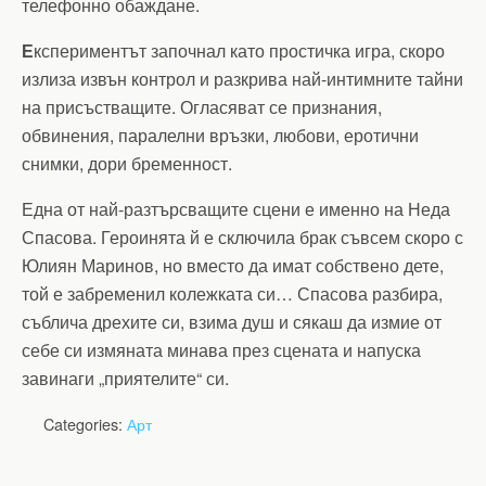
телефонно обаждане.
Е
кспериментът започнал като простичка игра, скоро
излиза извън контрол и разкрива най-интимните тайни
на присъстващите. Огласяват се признания,
обвинения, паралелни връзки, любови, еротични
снимки, дори бременност.
Една от най-разтърсващите сцени е именно на Неда
Спасова. Героинята й е сключила брак съвсем скоро с
Юлиян Маринов, но вместо да имат собствено дете,
той е забременил колежката си… Спасова разбира,
съблича дрехите си, взима душ и сякаш да измие от
себе си измяната минава през сцената и напуска
завинаги „приятелите“ си.
Categories:
Арт