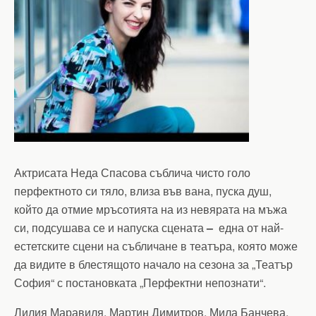
Актрисата Неда Спасова съблича чисто голо
перфектното си тяло, влиза във вана, пуска душ,
който да отмие мръсотията на из невярата на мъжа
си, подсушава се и напуска сцената
–
една от най-
естетските сцени на събличане в театъра, която може
да видите в блестящото начало на сезона за „Театър
София“ с постановката „Перфектни непознати“.
Лилия Маравиля, Мартин Димитров, Мила Банчева,