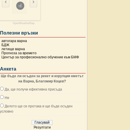
OpenWeatherMap
Полезни връзки
автогара варна
БДЖ
летище варна
Прогноза за времето
Център за професионално обучение към БМФ
Анкета
Ще бъде ли осъден за рекет и корупция кметът
на Варна, Благомир Коцев?
Да, ще получи ефективна присъда
Не
Делото ще се протака и ще бъде осъден
условно
Резултати