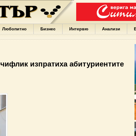
Варна
България
Иван
Портних
Facebook
ЕС
Любопитно
Бизнес
Интервю
Анализи
Борисов
Европа
САЩ
жени
Кирил
Йорданов
 чифлик изпратиха абитуриентите
българи
вода
Български
София
Гърция
бизнес
google
деца
Бербатов
ГЕРБ