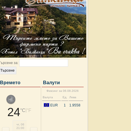
Търсене за:
Времето
Валути
Фиксинг за 06.08.2026
Валута
Ед.
Лева
EUR
1
1.9558
24
|
°C
°F
чт, 06
пт, 07
пт, 07
пт, 07
пт, 07
пт, 07
пт, 07
пт, 
21:00
00:00
03:00
06:00
09:00
12:00
15:00
18: