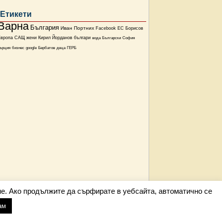
Етикети
Варна
България
Иван Портних
Facebook
ЕС
Борисов
Европа
САЩ
жени
Кирил Йорданов
българи
вода
Български
София
ърция
бизнес
google
Бербатов
деца
ГЕРБ
е. Ако продължите да сърфирате в уебсайта, автоматично се
ам