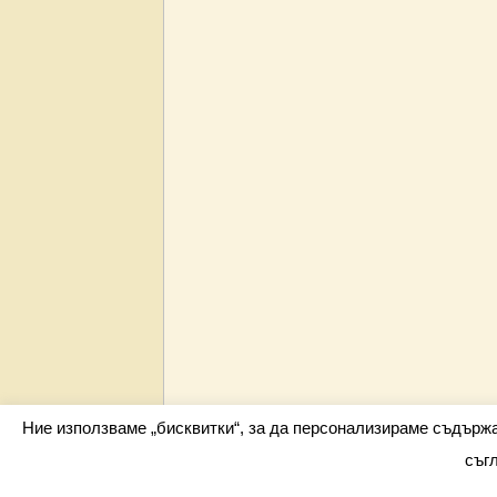
Ние използваме „бисквитки“, за да персонализираме съдърж
съг
Всички права запазени barometar.net © 2026 i