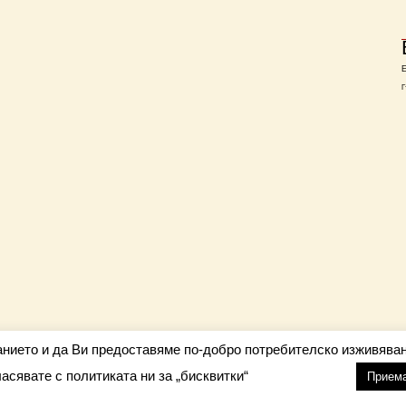
Г
анието и да Ви предоставяме по-добро потребителско изживяван
ласявате с политиката ни за „бисквитки“
настройки
nfo@barometar.net
Прием
За нас
| Приятели: