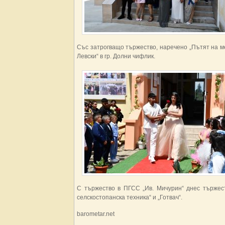
Със затрогващо тържество, наречено „Пътят на ме
Левски“ в гр. Долни чифлик.
С тържество в ПГСС „Ив. Мичурин“ днес тържест
селскостопанска техника“ и „Готвач“.
barometar.net