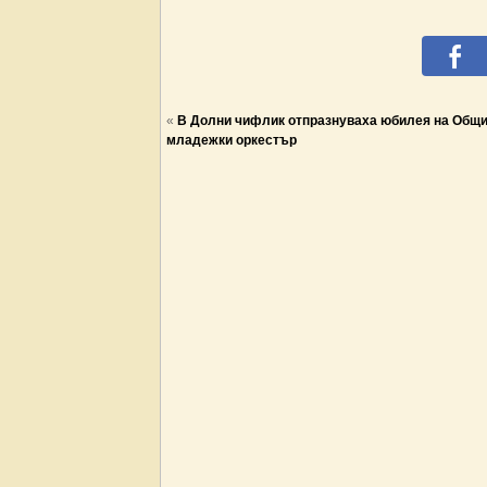
«
В Долни чифлик отпразнуваха юбилея на Общ
младежки оркестър