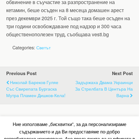
обвинение в съучастие за разпространение на
кетамин, беше осъден на 8 месеца домашен арест
през декември 2025 г. Той също така беше осъден на
три години освобождаване под надзор и 300 часа
общественополезен труд, съобщава vesti.bg
Categories:
Светът
Previous Post
Next Post
Николай Бареков Гуляе
Задържаха Двама Украинци
Със Свирепата Бургаска
За Стрелбата В Центъра На
Мутра Пламен Дишков-Кела!
Варна
Back to top
Ние използваме „бисквитки“, за да персонализираме
съдържанието и да Ви предоставяме по-добро
Mobile
Desktop
потребителско изживяване. Ако продължите да сърфирате в