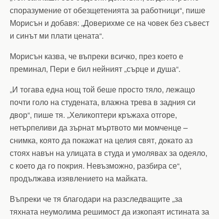
споразумение от обезщетенията за работници“, пише
Морисън и добавя: „Доверихме се на човек без съвест
и синът ми плати цената“.
Морисън казва, че въпреки всичко, през което е
преминал, Пери е бил нейният „сърце и душа“.
„И тогава една нощ той беше просто тяло, лежащо
почти голо на студената, влажна трева в задния си
двор“, пише тя. „Хеликоптери кръжаха отгоре,
нетърпеливи да зърнат мъртвото ми момченце –
снимка, която да покажат на целия свят, докато аз
стоях навън на улицата в студа и умолявах за одеяло,
с което да го покрия. Невъзможно, разбира се“,
продължава изявлението на майката.
Въпреки че тя благодари на разследващите „за
тяхната неумолима решимост да изкопаят истината за