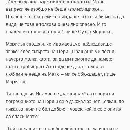
„Инжектираше наркотиците в тялото на Матю,
въпреки че изобщо не беше квалифициран…
Правеше го, въпреки че виждаше, и всеки би могъл да
види, че това е толкова очевидно опасно. И го
правеше отново и отново“, пише Сузан Морисън.
Морисън споделя, че Ивамаса „ме наблюдаваше
зорко“ след смъртта на Пери. „Пращаше ми песни,
начерта малка карта, за да ми помогне да намеря
пътя в гробището. Ако видеше дъга – едно от
любимите неща на Матю – ми се обаждаше“, пише
Морисън.
Тя твърди, че Ивамаса е „настоявал“ да говори на
погребението на Пери и се е държал за нея, „сякаш по
някакъв начин е бил добрият човек, който се е опитал
да спаси Матю“.
„Той заплаши със съдебни действия, за да изтръгне