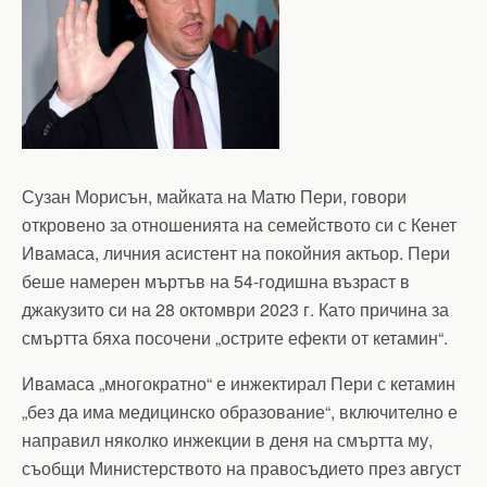
Сузан Морисън, майката на Матю Пери, говори
откровено за отношенията на семейството си с Кенет
Ивамаса, личния асистент на покойния актьор. Пери
беше намерен мъртъв на 54-годишна възраст в
джакузито си на 28 октомври 2023 г. Като причина за
смъртта бяха посочени „острите ефекти от кетамин“.
Ивамаса „многократно“ е инжектирал Пери с кетамин
„без да има медицинско образование“, включително е
направил няколко инжекции в деня на смъртта му,
съобщи Министерството на правосъдието през август