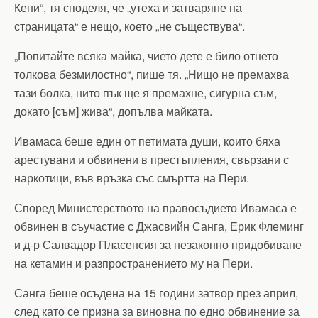
Кени“, тя споделя, че „утеха и затваряне на
страницата“ е нещо, което „не съществува“.
„Попитайте всяка майка, чието дете е било отнето
толкова безмилостно“, пише тя. „Нищо не премахва
тази болка, нито пък ще я премахне, сигурна съм,
докато [съм] жива“, допълва майката.
Ивамаса беше един от петимата души, които бяха
арестувани и обвинени в престъпления, свързани с
наркотици, във връзка със смъртта на Пери.
Според Министерството на правосъдието Ивамаса е
обвинен в съучастие с Джасвийн Санга, Ерик Флеминг
и д-р Салвадор Пласенсия за незаконно придобиване
на кетамин и разпространението му на Пери.
Санга беше осъдена на 15 години затвор през април,
след като се призна за виновна по едно обвинение за