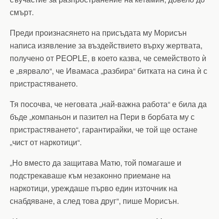
смърт.
Преди произнасянето на присъдата му Морисън
написа изявление за въздействието върху жертвата,
получено от PEOPLE, в което казва, че семейството ѝ
е „вярвало“, че Ивамаса „разбира“ битката на сина ѝ с
пристрастяването.
Тя посочва, че неговата „най-важна работа“ е била да
бъде „компаньон и пазител на Пери в борбата му с
пристрастяването“, гарантирайки, че той ще остане
„чист от наркотици“.
„Но вместо да защитава Матю, той помагаше и
подстрекаваше към незаконно приемане на
наркотици, уреждаше първо един източник на
снабдяване, а след това друг“, пише Морисън.