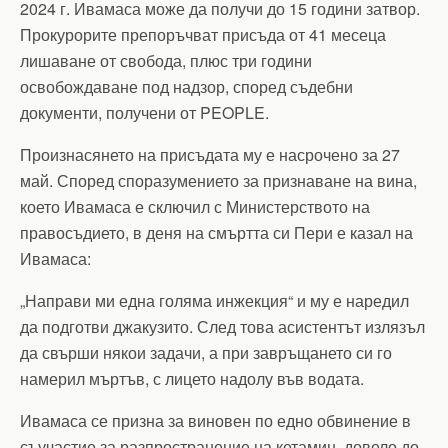
2024 г. Ивамаса може да получи до 15 години затвор.
Прокурорите препоръчват присъда от 41 месеца
лишаване от свобода, плюс три години
освобождаване под надзор, според съдебни
документи, получени от PEOPLE.
Произнасянето на присъдата му е насрочено за 27
май. Според споразумението за признаване на вина,
което Ивамаса е сключил с Министерството на
правосъдието, в деня на смъртта си Пери е казал на
Ивамаса:
„Направи ми една голяма инжекция“ и му е наредил
да подготви джакузито. След това асистентът излязъл
да свърши някои задачи, а при завръщането си го
намерил мъртъв, с лицето надолу във водата.
Ивамаса се призна за виновен по едно обвинение в
съучастие за разпространение на кетамин, довело до