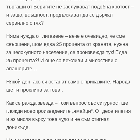
търгаши от Веригите не заслужават подобна кротост –
и защо, всъщност, продължават да се държат
сервилно с тях?
Няма нужда от лигавене – вече е очевидно, че сме
свършени, щом едва 25 процента от храната, нужна
за целокупното население, се произвежда тук! Едва
25 процента?! И още са вежливи и милостиви с
апашорите…
Някой ден, ако си останат само с приказките, Народа
ще ги проклина за това..
Как се ражда звезда – този въпрос със сигурност ще
гложди новопроизведените „ямайци“. От десетилетия
и аз мисля върху това чудо и не съм стигнал
доникъде.