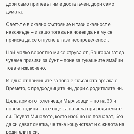
дори само припевът им е достатъчен, дори само
думата.
Светът е в окаяно състояние и тази окаяност е
навсякъде – и защо тогава на човек да не му се
прииска да се отпусне в тази неопределеност.
Най-малко вероятно ми се струва от „Бангаранга“ да
чуваме призиви за бунт – поне за тукашните ямайци
това е изключено.
И една от причините за това е скъсаната връзка с
Времето, с предходниците ни, дори с родителите ни.
Цяла армия от хленчещи Мърльовци – по на 30 и
повече години – все още са на ясла при родителите
си. Псуват Миналото, което изобщо не познават, без
да си дават сметка, че така кощунстват и с живота на
родителите си.