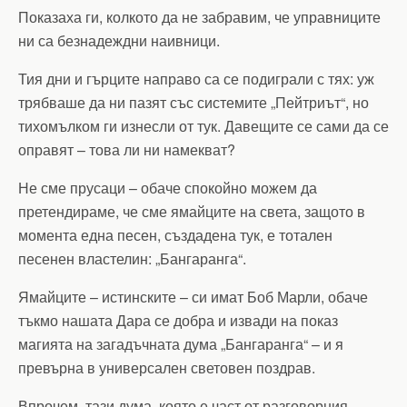
Показаха ги, колкото да не забравим, че управниците
ни са безнадеждни наивници.
Тия дни и гърците направо са се подиграли с тях: уж
трябваше да ни пазят със системите „Пейтриът“, но
тихомълком ги изнесли от тук. Давещите се сами да се
оправят – това ли ни намекват?
Не сме прусаци – обаче спокойно можем да
претендираме, че сме ямайците на света, защото в
момента една песен, създадена тук, е тотален
песенен властелин: „Бангаранга“.
Ямайците – истинските – си имат Боб Марли, обаче
тъкмо нашата Дара се добра и извади на показ
магията на загадъчната дума „Бангаранга“ – и я
превърна в универсален световен поздрав.
Впрочем, тази дума, която е част от разговорния