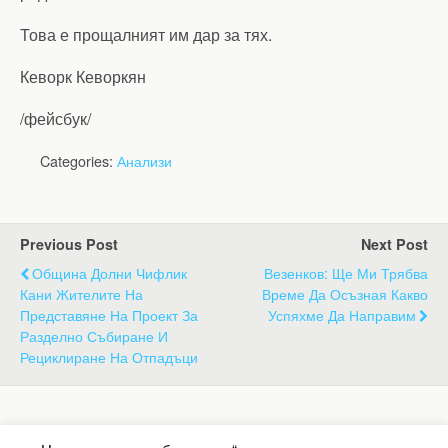
Това е прощалният им дар за тях.
Кеворк Кеворкян
/фейсбук/
Categories:
Анализи
Previous Post
Next Post
Община Долни Чифлик
Везенков: Ще Ми Трябва
Кани Жителите На
Време Да Осъзная Какво
Представяне На Проект За
Успяхме Да Направим
Разделно Събиране И
Рециклиране На Отпадъци
Back to top