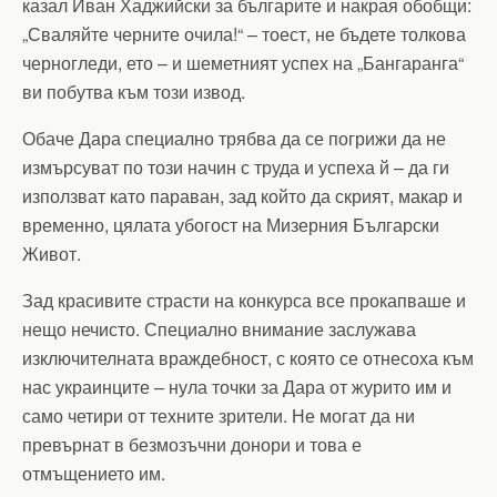
казал Иван Хаджийски за българите и накрая обобщи:
„Сваляйте черните очила!“ – тоест, не бъдете толкова
черногледи, ето – и шеметният успех на „Бангаранга“
ви побутва към този извод.
Обаче Дара специално трябва да се погрижи да не
измърсуват по този начин с труда и успеха й – да ги
използват като параван, зад който да скрият, макар и
временно, цялата убогост на Мизерния Български
Живот.
Зад красивите страсти на конкурса все прокапваше и
нещо нечисто. Специално внимание заслужава
изключителната враждебност, с която се отнесоха към
нас украинците – нула точки за Дара от журито им и
само четири от техните зрители. Не могат да ни
превърнат в безмозъчни донори и това е
отмъщението им.