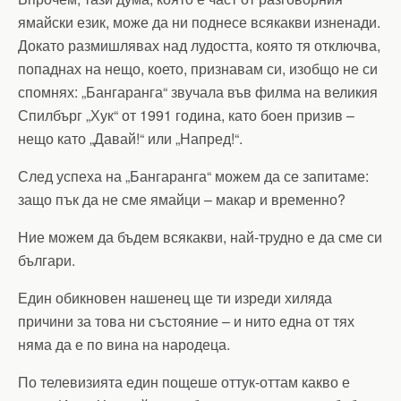
ямайски език, може да ни поднесе всякакви изненади.
Докато размишлявах над лудостта, която тя отключва,
попаднах на нещо, което, признавам си, изобщо не си
спомнях: „Бангаранга“ звучала във филма на великия
Спилбърг „Хук“ от 1991 година, като боен призив –
нещо като „Давай!“ или „Напред!“.
След успеха на „Бангаранга“ можем да се запитаме:
защо пък да не сме ямайци – макар и временно?
Ние можем да бъдем всякакви, най-трудно е да сме си
българи.
Един обикновен нашенец ще ти изреди хиляда
причини за това ни състояние – и нито една от тях
няма да е по вина на народеца.
По телевизията един пощеше оттук-оттам какво е