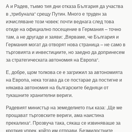
А и Радев, тъкмо тия дни отказа България да участва
в „трибунала“ срещу Путин. Много е труден за
изчисляване този човек: почти веднага след това
отиде на официално посещение в Германия – точно
там, а не другаде и заяви: „Вярваме, че България и
Германия могат да отворят нова страница – не само в
търговията и инвестициите, но заедно да допринесем
за стратегическата автономия на Европа“.
Е, добре, щом толкова се е загрижил за автономията
на Европа, нека тогава да се постарае да постигне и
някаква автономия на българските бедняци от
тукашните хранителни вериги.
Радевият министър на земеделието пък каза: „Ще ме
прощават търговските вериги, ама наистина
прекалиха“. Прозвуча така, сякаш се извиняваше за
кроткия упрек, който им отправи. Безмилостните