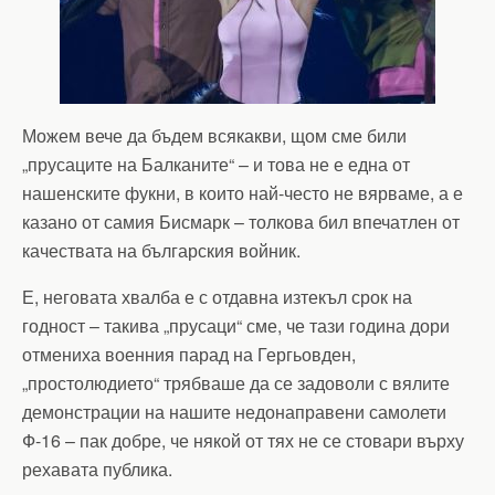
Можем вече да бъдем всякакви, щом сме били
„прусаците на Балканите“ – и това не е една от
нашенските фукни, в които най-често не вярваме, а е
казано от самия Бисмарк – толкова бил впечатлен от
качествата на българския войник.
Е, неговата хвалба е с отдавна изтекъл срок на
годност – такива „прусаци“ сме, че тази година дори
отмениха военния парад на Гергьовден,
„простолюдието“ трябваше да се задоволи с вялите
демонстрации на нашите недонаправени самолети
Ф-16 – пак добре, че някой от тях не се стовари върху
рехавата публика.