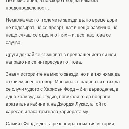
Не е мистерия, а по-скоро плод на някаква
предопределеност…
Немалка част от големите звезди дълго време дори
не подозират, че се превръщат в нещо различно, че
нещо сякаш се отделя от тях – и, все пак, това се
случва.
Други докрай се съмняват в превращението си или
направо не се интересуват от това.
Знаем историите на много звезди, но и в тях няма да
открием ясен отговор. Мнозина се надяват и с тях да
се случи чудото с Харисън Форд – бил дърводелец в
едно холивудско студио, повикали го да поправи
вратата на кабинета на Джордж Лукас, а той го
харесал и така тръгнала кариерата му.
Самият Форд е доста резервиран към тия истории,