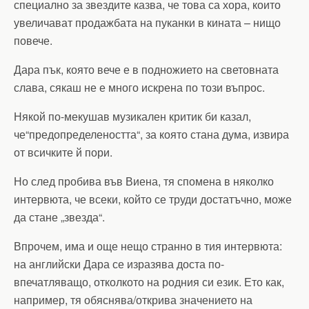
специално за звездите казва, че това са хора, които
увеличават продажбата на пуканки в кината – нищо
повече.
Дара пък, която вече е в подножието на световната
слава, сякаш не е много искрена по този въпрос.
Някой по-мекушав музикален критик би казал,
че“предопределеността“, за която стана дума, извира
от всичките й пори.
Но след пробива във Виена, тя спомена в няколко
интервюта, че всеки, който се труди достатъчно, може
да стане „звезда“.
Впрочем, има и още нещо странно в тия интервюта:
на английски Дара се изразява доста по-
впечатляващо, отколкото на родния си език. Ето как,
например, тя обяснява/открива значението на