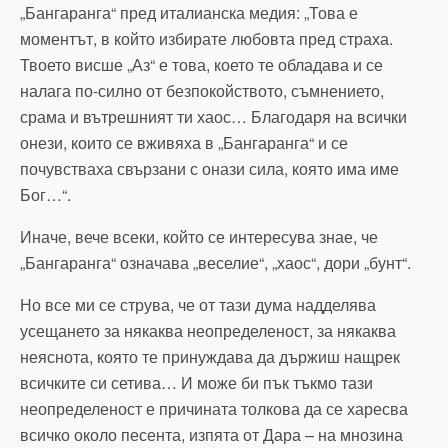
„Бангаранга“ пред италианска медия: „Това е
моментът, в който избирате любовта пред страха.
Твоето висше „Аз“ е това, което те обладава и се
налага по-силно от безпокойството, съмнението,
срама и вътрешният ти хаос… Благодаря на всички
онези, които се вживяха в „Бангаранга“ и се
почувстваха свързани с онази сила, която има име
Бог…“.
Иначе, вече всеки, който се интересува знае, че
„Бангаранга“ означава „веселие“, „хаос“, дори „бунт“.
Но все ми се струва, че от тази дума надделява
усещането за някаква неопределеност, за някаква
неяснота, която те принуждава да държиш нащрек
всичките си сетива… И може би пък тъкмо тази
неопределеност е причината толкова да се харесва
всичко около песента, изпята от Дара – на мнозина