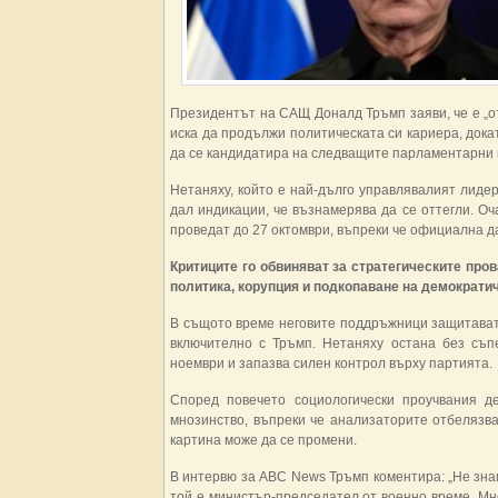
Президентът на САЩ Доналд Тръмп заяви, че е „
иска да продължи политическата си кариера, дока
да се кандидатира на следващите парламентарни из
Нетаняху, който е най-дълго управлявалият лидер
дал индикации, че възнамерява да се оттегли. Оч
проведат до 27 октомври, въпреки че официална д
Критиците го обвиняват за стратегическите пров
политика, корупция и подкопаване на демократи
В същото време неговите поддръжници защитават
включително с Тръмп. Нетаняху остана без съп
ноември и запазва силен контрол върху партията.
Според повечето социологически проучвания де
мнозинство, въпреки че анализаторите отбелязва
картина може да се промени.
В интервю за ABC News Тръмп коментира: „Не знам
той е министър-председател от военно време. Мно