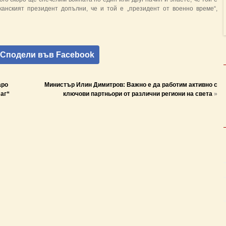
анският президент допълни, че и той е „президент от военно време“,
Сподели във Facebook
аро
Министър Илин Димитров: Важно е да работим активно с
аг“
ключови партньори от различни региони на света
»