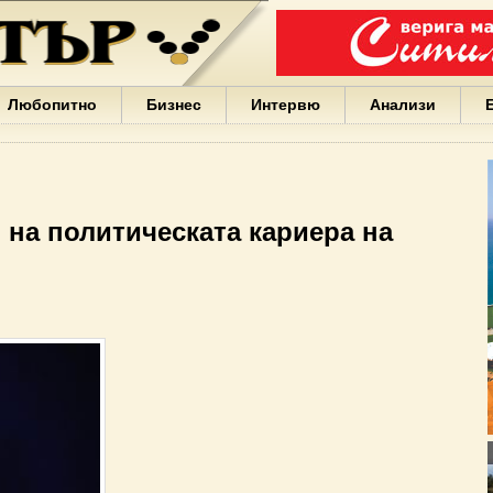
Варна
България
Иван
Портних
Facebook
ЕС
Любопитно
Бизнес
Интервю
Анализи
Борисов
Европа
САЩ
жени
Кирил
Йорданов
 на политическата кариера на
българи
вода
Български
София
Гърция
бизнес
google
деца
Бербатов
ГЕРБ