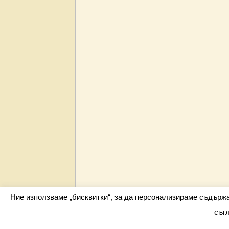
Ние използваме „бисквитки“, за да персонализираме съдърж
съг
Всички права запазени barometar.net © 2026 i