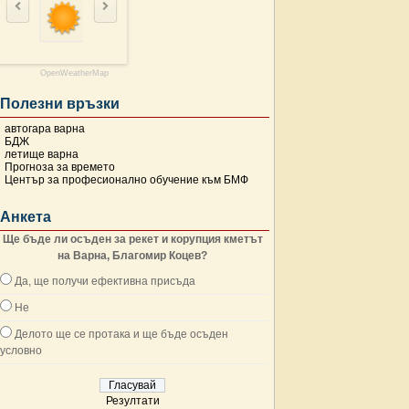
OpenWeatherMap
Полезни връзки
автогара варна
БДЖ
летище варна
Прогноза за времето
Център за професионално обучение към БМФ
Анкета
Ще бъде ли осъден за рекет и корупция кметът
на Варна, Благомир Коцев?
Да, ще получи ефективна присъда
Не
Делото ще се протака и ще бъде осъден
условно
Резултати