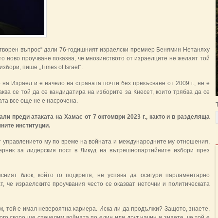
отворен въпрос“ дали 76-годишният израелски премиер Бенямин Нетаняху
то ново проучване показва, че мнозинството от израелците не желаят той
бори, пише „Times of Israel“.
 на Израел и е начело на страната почти без прекъсване от 2009 г., не е
аква се той да се кандидатира на изборите за Кнесет, които трябва да се
ата все още не е насрочена.
али преди атаката на Хамас от 7 октомври 2023 г., както и в разделяща
чните институции.
 управлението му по време на войната и международните му отношения,
ерник за лидерския пост в Ликуд на вътрешнопартийните избори през
сният блок, който го подкрепя, не успява да осигури парламентарно
т, че израелските проучвания често се оказват неточни и политическата
, той е имал невероятна кариера. Иска ли да продължи? Защото, знаете,
го скоро ще спечелим войната по един или друг начин и знаете, че той е