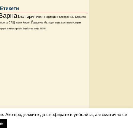
Етикети
Варна
България
Иван Портних
Facebook
ЕС
Борисов
Европа
САЩ
жени
Кирил Йорданов
българи
вода
Български
София
ърция
бизнес
google
Бербатов
деца
ГЕРБ
е. Ако продължите да сърфирате в уебсайта, автоматично се
ам