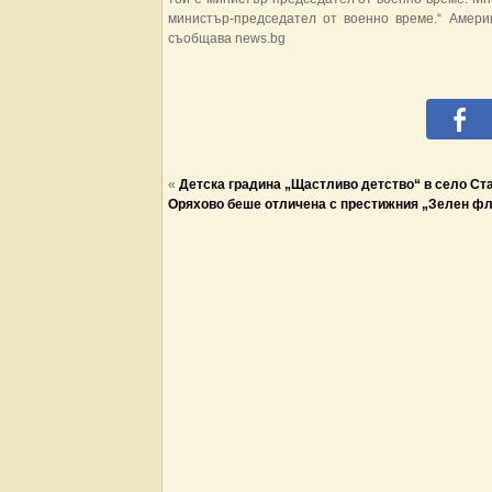
министър-председател от военно време.“ Америк
съобщава news.bg
«
Детска градина „Щастливо детство“ в село Ст
Оряхово беше отличена с престижния „Зелен фл