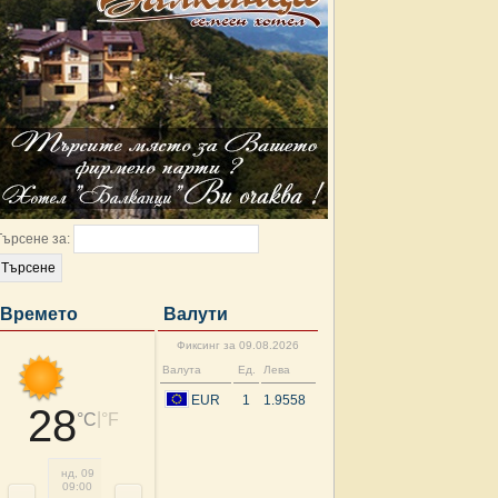
Търсене за:
Времето
Валути
Фиксинг за 09.08.2026
Валута
Ед.
Лева
EUR
1
1.9558
28
|
°C
°F
нд, 09
нд, 09
нд, 09
нд, 09
нд, 09
пн, 10
пн, 10
пн, 
09:00
12:00
15:00
18:00
21:00
00:00
03:00
06: