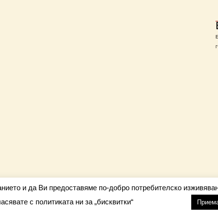
Г
анието и да Ви предоставяме по-добро потребителско изживяван
ласявате с политиката ни за „бисквитки“
настройки
nfo@barometar.net
Прием
За нас
| Приятели: