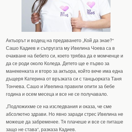
Актьорът и водещ на предаването „Кой да знае?“
Сашо Кадиев и съпругата му Ивелина Чоева са в
очакване на бебето си, което трябва да е момченце и
да се роди около Коледа. Детето ще е първо за
манекенката и второ за актьора, който вече има една
дъщеря Катерина от връзката си с танцьорката Таня
Тончева. Сашо и Ивелина правили опити за бебе
година и осем месеца и все не се получавало.
„Подложихме се на изследвания и оказа, че сме
абсолютно здрави. Но явно заради стрес Ивелина не
можеше да забременее. Тя плачеше и все се питаше
защо не става“, разказа Кадиев.