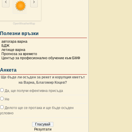
OpenWeatherMap
Полезни връзки
автогара варна
БДЖ
летище варна
Прогноза за времето
Център за професионално обучение към БМФ
Анкета
Ще бъде ли осъден за рекет и корупция кметът
на Варна, Благомир Коцев?
Да, ще получи ефективна присъда
Не
Делото ще се протака и ще бъде осъден
условно
Резултати