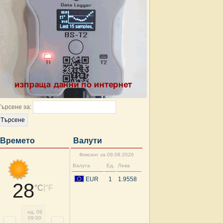
Търсене за:
Времето
Валути
Фиксинг за 09.08.2026
Валута
Ед.
Лева
EUR
1
1.9558
28
|
°C
°F
нд, 09
нд, 09
нд, 09
нд, 09
нд, 09
пн, 10
пн, 10
пн, 
09:00
12:00
15:00
18:00
21:00
00:00
03:00
06: