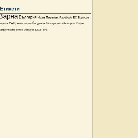
Етикети
Варна
България
Иван Портних
Facebook
ЕС
Борисов
Европа
САЩ
жени
Кирил Йорданов
българи
вода
Български
София
ърция
бизнес
google
Бербатов
деца
ГЕРБ