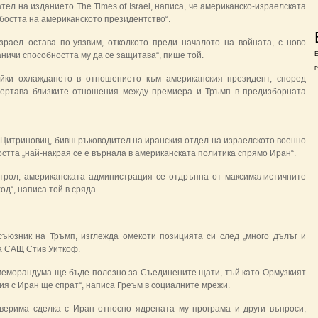
тел на изданието The Times of Israel, написа, че американско-израелската
бостта на американското президентство“.
зраел остава по-уязвим, отколкото преди началото на войната, с ново
ничи способността му да се защитава“, пише той.
Г
айки охлаждането в отношението към американския президент, според
чертава близките отношения между премиера и Тръмп в предизборната
 Цитриновиц, бивш ръководител на иранския отдел на израелското военно
ността „най-накрая се е върнала в американската политика спрямо Иран“.
трол, американската администрация се отдръпна от максималистичните
д“, написа той в сряда.
съюзник на Тръмп, изглежда омекоти позицията си след „много дълъг и
на САЩ Стив Уиткоф.
 меморандума ще бъде полезно за Съединените щати, тъй като Ормузкият
ия с Иран ще спрат“, написа Греъм в социалните мрежи.
верима сделка с Иран относно ядрената му програма и други въпроси,