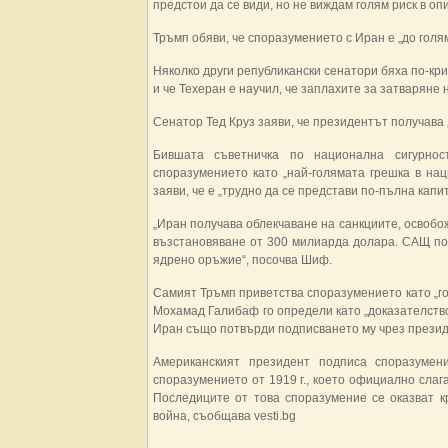
предстои да се види, но не виждам голям риск в оп
Тръмп обяви, че споразумението с Иран е „до голя
Няколко други републикански сенатори бяха по-кри
и че Техеран е научил, че заплахите за затваряне
Сенатор Тед Круз заяви, че президентът получава 
Бившата съветничка по национална сигурн
споразумението като „най-голямата грешка в на
заяви, че е „трудно да се представи по-пълна капи
„Иран получава облекчаване на санкциите, освобо
възстановяване от 300 милиарда долара. САЩ по
ядрено оръжие“, посочва Шиф.
Самият Тръмп приветства споразумението като „г
Мохамад Галибаф го определи като „доказателство
Иран също потвърди подписването му чрез презид
Американският президент подписа споразуме
споразумението от 1919 г., което официално слаг
Последиците от това споразумение се оказват к
война, съобщава vesti.bg