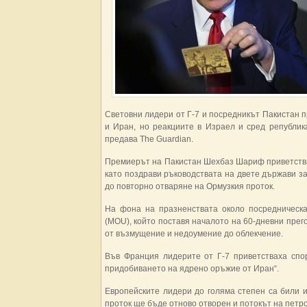
Световни лидери от Г-7 и посредникът Пакистан
и Иран, но реакциите в Израел и сред републик
предава The Guardian.
Премиерът на Пакистан Шехбаз Шариф приветства
като поздрави ръководствата на двете държави з
до повторно отваряне на Ормузкия проток.
На фона на празненствата около посредническ
(MOU), който поставя началото на 60-дневни прег
от възмущение и недоумение до облекчение.
Във Франция лидерите от Г-7 приветстваха спор
придобиването на ядрено оръжие от Иран“.
Европейските лидери до голяма степен са били и
проток ще бъде отново отворен и потокът на петр