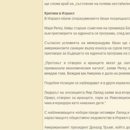
ще сложи край на „състояние на голяма нестабилн
Критики в Израел
В Израел обаче споразумението беше посрещнато 
Марк Регеу, бивш старши съветник на премиера Б
към преговорите за ядрената си програма, след к
Съгласно условията на меморандума Иран ще о
американските санкции върху износа на суров пет
преговори за бъдещето на ядрената програма на ст
„Протокът е отворен и иранците могат да зап
премахнали икономическия натиск“, заяви Регеу, 
виждам това. Виждам как Америка е дала на режим
Подобни позиции се наблюдават и в други израелск
Лидерът на опозицията Яир Лапид заяви във вторн
Ормуз, отворен за иранците, пари за Революцион
чака в коридора като наказано дете.“
С наближаващите избори преди октомври Лапид и
нарастващото обществено недоволство в Израел 
Американският президент Доналд Тръмп, който дос