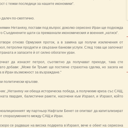
ост с тежки последици за нашите икономики“.
далеч по-скептично.
енямин Нетаняху, постави под въпрос доколко сериозно Иран ще подхожда
ато Съединените щати са премахнали икономическия и военния „натиск“.
твори отново Ормузкия проток, а в замяна ще получи изключения от
рол, петролни продукти и свързани банкови услуги. След това ще започнат
раната и запасите ѝ от силно обогатен уран.
очнат да изнасят петрол, съответно да получават приходи, така сте
като добави: „Може би Тръмп ще постигне страхотна сделка, но засега не
а в Иран възможност за възраждане.“
и политически кръгове.
ик: „Нетаняху ни обеща историческа победа, а получихме криза със САЩ,
ната гвардия, балистични ракети, насочени към Израел, и Израел, който
 коалиционният му партньор Нафтали Бенет се опитват да капитализират
от споразумението между САЩ и Иран.
коро се радваше на висока подкрепа в Израел, вече е обект на сериозна