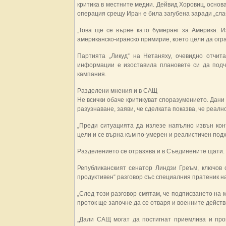
критика в местните медии. Дейвид Хоровиц, основа
операция срещу Иран е била загубена заради „сла
„Това ще се върне като бумеранг за Америка. И
американско-иранско примирие, което цели да огра
Партията „Ликуд“ на Нетаняху, очевидно отчит
информации е изоставила плановете си да под
кампания.
Разделени мнения и в САЩ
Не всички обаче критикуват споразумението. Дани
разузнаване, заяви, че сделката показва, че реал
„Преди ситуацията да излезе напълно извън кон
цели и се върна към по-умерен и реалистичен подхо
Разделението се отразява и в Съединените щати.
Републиканският сенатор Линдзи Греъм, ключов 
продуктивен“ разговор със специалния пратеник 
„След този разговор смятам, че подписването на
проток ще започне да се отваря и военните действ
„Дали САЩ могат да постигнат приемлива и про