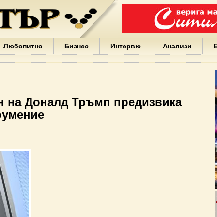
Варна
България
Иван
Портних
Facebook
ЕС
Любопитно
Бизнес
Интервю
Анализи
Борисов
Европа
САЩ
жени
Кирил
Йорданов
н на Доналд Тръмп предизвика
българи
оумение
вода
Български
София
Гърция
бизнес
google
деца
Бербатов
ГЕРБ