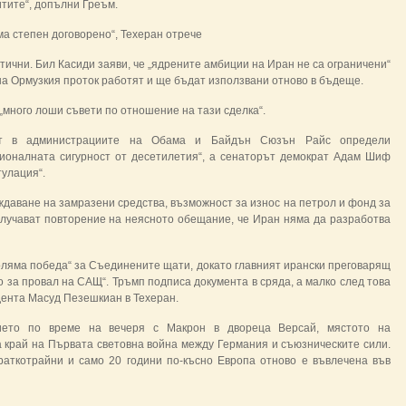
итите“, допълни Греъм.
ма степен договорено“, Техеран отрече
тични. Бил Касиди заяви, че „ядрените амбиции на Иран не са ограничени“
 на Ормузкия проток работят и ще бъдат използвани отново в бъдеще.
„много лоши съвети по отношение на тази сделка“.
ост в администрациите на Обама и Байдън Сюзън Райс определи
ционалната сигурност от десетилетия“, а сенаторът демократ Адам Шиф
тулация“.
ждаване на замразени средства, възможност за износ на петрол и фонд за
лучават повторение на неясното обещание, че Иран няма да разработва
оляма победа“ за Съединените щати, докато главният ирански преговарящ
 за провал на САЩ“. Тръмп подписа документа в сряда, а малко след това
ента Масуд Пезешкиан в Техеран.
нието по време на вечеря с Макрон в двореца Версай, мястото на
а край на Първата световна война между Германия и съюзническите сили.
раткотрайни и само 20 години по-късно Европа отново е въвлечена във