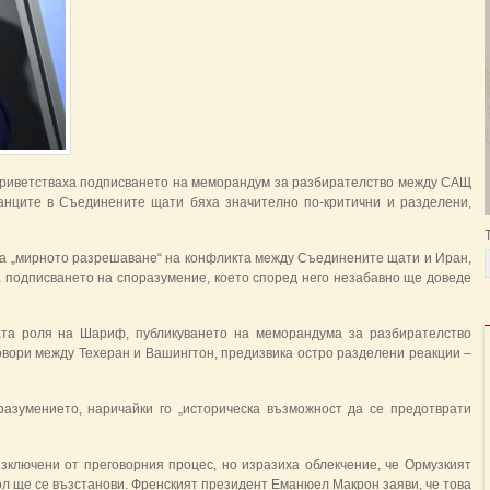
 приветстваха подписването на меморандум за разбирателство между САЩ
анците в Съединените щати бяха значително по-критични и разделени,
 „мирното разрешаване“ на конфликта между Съединените щати и Иран,
а подписването на споразумение, което според него незабавно ще доведе
ата роля на Шариф, публикуването на меморандума за разбирателство
овори между Техеран и Вашингтон, предизвика остро разделени реакции –
азумението, наричайки го „историческа възможност да се предотврати
зключени от преговорния процес, но изразиха облекчение, че Ормузкият
ол ще се възстанови. Френският президент Еманюел Макрон заяви, че това