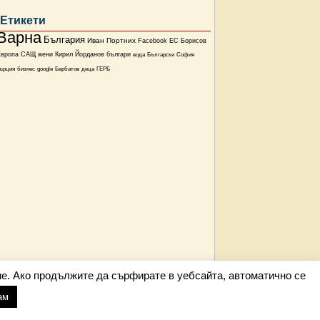
Етикети
Варна
България
Иван Портних
Facebook
ЕС
Борисов
Европа
САЩ
жени
Кирил Йорданов
българи
вода
Български
София
ърция
бизнес
google
Бербатов
деца
ГЕРБ
е. Ако продължите да сърфирате в уебсайта, автоматично се
ам