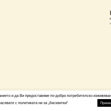
Г
анието и да Ви предоставяме по-добро потребителско изживяван
ласявате с политиката ни за „бисквитки“
настройки
nfo@barometar.net
Прием
За нас
| Приятели: