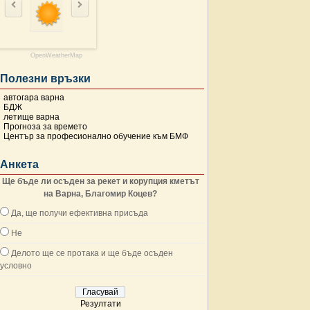
OpenWeatherMap
Полезни връзки
автогара варна
БДЖ
летище варна
Прогноза за времето
Център за професионално обучение към БМФ
Анкета
Ще бъде ли осъден за рекет и корупция кметът
на Варна, Благомир Коцев?
Да, ще получи ефективна присъда
Не
Делото ще се протака и ще бъде осъден
условно
Резултати