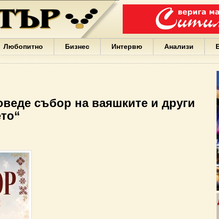
Варна
България
Иван
Портних
Facebook
ЕС
Любопитно
Бизнес
Интервю
Анализи
Борисов
Европа
САЩ
жени
Кирил
Йорданов
оведе събор на ваяшките и други
българи
ето“
вода
Български
София
Гърция
бизнес
google
деца
Бербатов
ГЕРБ