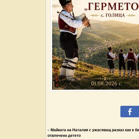
«
Майката на Наталия с ужасяващ разказ как е б
отвлечено детето