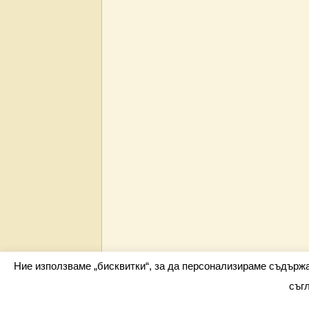
Ние използваме „бисквитки“, за да персонализираме съдърж
съг
Всички права запазени barometar.net © 2026 i