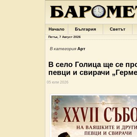
Начало
България
Светът
Петък, 7 Август 2026
В категория
Арт
В село Голица ще се пр
певци и свирачи „Герм
05 юли 2026