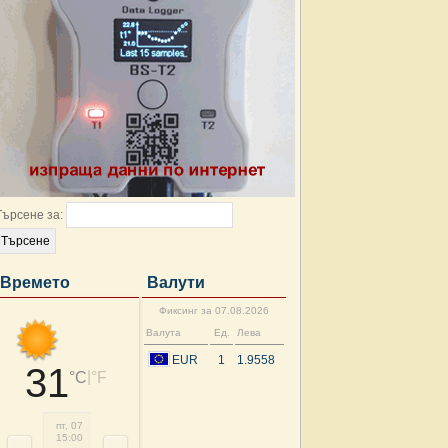
Търсене за:
Времето
Валути
Фиксинг за 07.08.2026
Валута
Ед.
Лева
EUR
1
1.9558
31
|
°C
°F
пт, 07
пт, 07
пт, 07
сб, 08
сб, 08
сб, 08
сб, 08
сб, 
15:00
18:00
21:00
00:00
03:00
06:00
09:00
12: