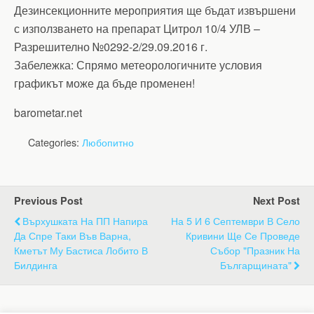
Дезинсекционните мероприятия ще бъдат извършени
с използването на препарат Цитрол 10/4 УЛВ –
Разрешително №0292-2/29.09.2016 г.
Забележка: Спрямо метеорологичните условия
графикът може да бъде променен!
barometar.net
Categories:
Любопитно
Previous Post
Next Post
Върхушката На ПП Напира
На 5 И 6 Септември В Село
Да Спре Таки Във Варна,
Кривини Ще Се Проведе
Кметът Му Бастиса Лобито В
Събор "Празник На
Билдинга
Българщината"