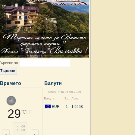
Търсене за:
Времето
Валути
Фиксинг за 06.08.2026
Валута
Ед.
Лева
EUR
1
1.9558
29
|
°C
°F
чт, 06
чт, 06
пт, 07
пт, 07
пт, 07
пт, 07
пт, 07
пт, 
18:00
21:00
00:00
03:00
06:00
09:00
12:00
15: