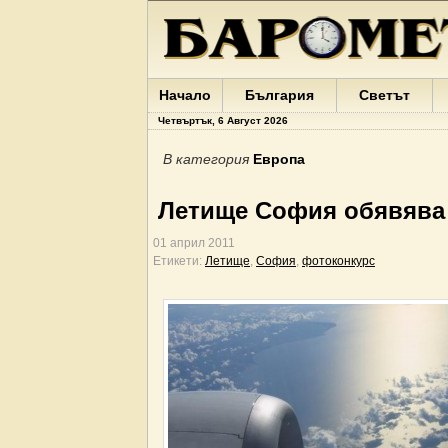
Начало
България
Светът
Четвъртък, 6 Август 2026
В категория
Европа
Летище София обявява
01 април 2011
Етикети:
Летище
,
София
,
фотоконкурс