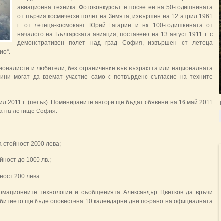
авиационна техника. Фотоконкурсът е посветен на 50-годишнината
от първия космически полет на Земята, извършен на 12 април 1961
г. от летеца-космонавт Юрий Гагарин и на 100-годишнината от
началото на Българската авиация, поставено на 13 август 1911 г. с
демонстративен полет над град София, извършен от летеца
ио“.
ионалисти и любители, без ограничение във възрастта или националната
ини могат да вземат участие само с потвърдено съгласие на техните
ил 2011 г. (петък). Номинираните автори ще бъдат обявени на 16 май 2011
ца на летище София.
а стойност 2000 лева;
йност до 1000 лв.;
йност 200 лева.
рмационните технологии и съобщенията Александър Цветков да връчи
ъбитието ще бъде оповестена 10 календарни дни по-рано на официалната