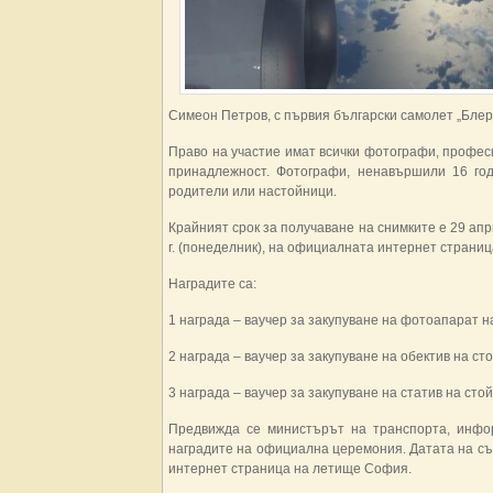
Симеон Петров, с първия български самолет „Блер
Право на участие имат всички фотографи, профес
принадлежност. Фотографи, ненавършили 16 год
родители или настойници.
Крайният срок за получаване на снимките е 29 апр
г. (понеделник), на официалната интернет страни
Наградите са:
1 награда – ваучер за закупуване на фотоапарат н
2 награда – ваучер за закупуване на обектив на сто
3 награда – ваучер за закупуване на статив на сто
Предвижда се министърът на транспорта, инфо
наградите на официална церемония. Датата на с
интернет страница на летище София.