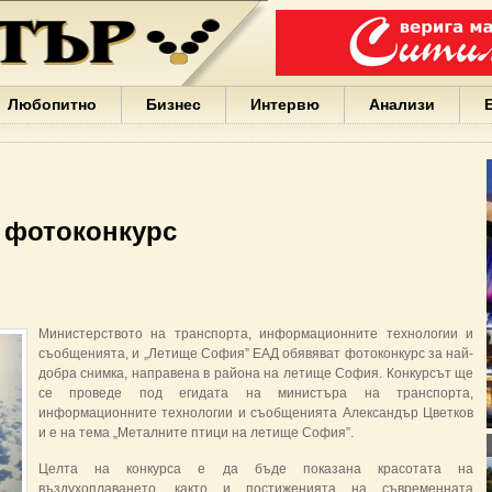
Варна
България
Иван
Портних
Facebook
ЕС
Любопитно
Бизнес
Интервю
Анализи
Борисов
Европа
САЩ
жени
Кирил
Йорданов
 фотоконкурс
българи
вода
Български
София
Гърция
Министерството на транспорта, информационните технологии и
бизнес
съобщенията, и „Летище София” ЕАД обявяват фотоконкурс за най-
google
добра снимка, направена в района на летище София. Конкурсът ще
деца
се проведе под егидата на министъра на транспорта,
Бербатов
информационните технологии и съобщенията Александър Цветков
ГЕРБ
и е на тема „Металните птици на летище София”.
Целта на конкурса е да бъде показана красотата на
въздухоплаването, както и постиженията на съвременната