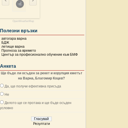
OpenWeatherMap
Полезни връзки
автогара варна
БДЖ
летище варна
Прогноза за времето
Център за професионално обучение към БМФ
Анкета
Ще бъде ли осъден за рекет и корупция кметът
на Варна, Благомир Коцев?
Да, ще получи ефективна присъда
Не
Делото ще се протака и ще бъде осъден
условно
Резултати