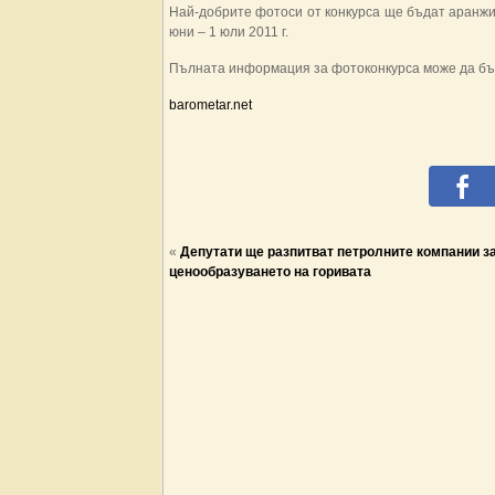
Най-добрите фотоси от конкурса ще бъдат аранжи
юни – 1 юли 2011 г.
Пълната информация за фотоконкурса може да бъд
barometar.net
«
Депутати ще разпитват петролните компании з
ценообразуването на горивата