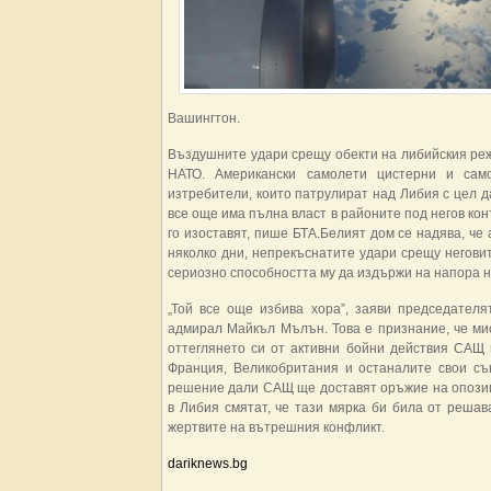
Вашингтон.
Въздушните удари срещу обекти на либийския реж
НАТО. Американски самолети цистерни и само
изтребители, които патрулират над Либия с цел 
все още има пълна власт в районите под негов ко
го изоставят, пише БТА.Белият дом се надява, ч
няколко дни, непрекъснатите удари срещу негови
сериозно способността му да издържи на напора 
„Той все още избива хора”, заяви председател
адмирал Майкъл Мълън. Това е признание, че мис
оттеглянето си от активни бойни действия САЩ
Франция, Великобритания и останалите свои съ
решение дали САЩ ще доставят оръжие на опозиц
в Либия смятат, че тази мярка би била от реша
жертвите на вътрешния конфликт.
dariknews.bg