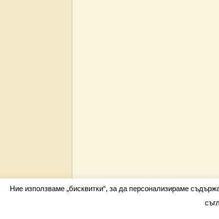
Ние използваме „бисквитки“, за да персонализираме съдърж
съг
Всички права запазени barometar.net © 2026 i