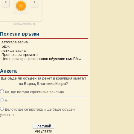
OpenWeatherMap
Полезни връзки
автогара варна
БДЖ
летище варна
Прогноза за времето
Център за професионално обучение към БМФ
Анкета
Ще бъде ли осъден за рекет и корупция кметът
на Варна, Благомир Коцев?
Да, ще получи ефективна присъда
Не
Делото ще се протака и ще бъде осъден
условно
Резултати