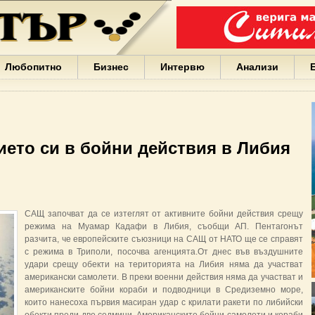
Варна
България
Иван
Портних
Facebook
ЕС
Любопитно
Бизнес
Интервю
Анализи
Борисов
Европа
САЩ
жени
Кирил
Йорданов
ието си в бойни действия в Либия
българи
вода
Български
София
Гърция
САЩ започват да се изтеглят от активните бойни действия срещу
бизнес
режима на Муамар Кадафи в Либия, съобщи АП. Пентагонът
google
разчита, че европейските съюзници на САЩ от НАТО ще се справят
деца
с режима в Триполи, посочва агенцията.От днес във въздушните
Бербатов
удари срещу обекти на територията на Либия няма да участват
ГЕРБ
американски самолети. В преки военни действия няма да участват и
американските бойни кораби и подводници в Средиземно море,
които нанесоха първия масиран удар с крилати ракети по либийски