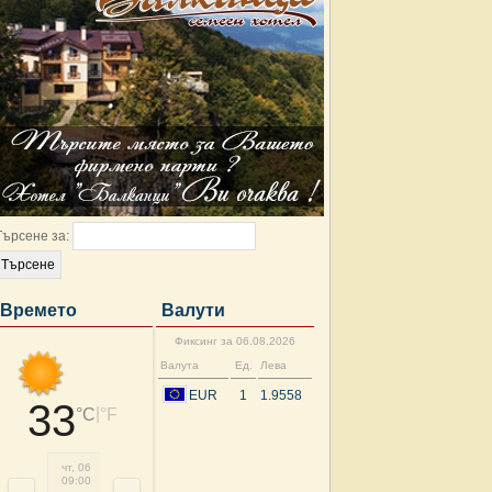
Търсене за:
Времето
Валути
Фиксинг за 06.08.2026
Валута
Ед.
Лева
EUR
1
1.9558
33
|
°C
°F
чт, 06
чт, 06
чт, 06
чт, 06
чт, 06
пт, 07
пт, 07
пт, 
09:00
12:00
15:00
18:00
21:00
00:00
03:00
06: