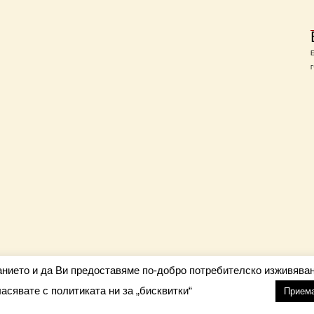
Г
анието и да Ви предоставяме по-добро потребителско изживяван
ласявате с политиката ни за „бисквитки“
настройки
nfo@barometar.net
Прием
За нас
| Приятели: