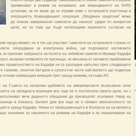
обекти преди две седмици. Американските бойни самолети и кораби
преминават в режим на изчакване, ако командването на НАТО
установи, че не може да се справи само с останалите участници в
операцията. Командващият операция „Обединен защитник” може
да поиска американски самолети да нанесат удари по конкретни
цели, но за това ще бъде необходимо изричното съгласие на
им продължават, но в тях ще участват самолети на останалите страни от
лети, оборудвани за електронна война, ще подпомагат натовските
да се приложи забраната за полети на либийски самолети.Муамар Кадафи
нтрол, въпреки появилите се признаци, че мнозина от неговите приближени
е ако правителството на Кадафи не се разпадне напълно през следващите
те танкове, зенитни батареи и сухопътни части най-малкото ще подкопае
на отново набиращия инерция бунт срещу режима, изтъква АП.
ят на Съвета на началник щабовете на американските въоръжени сили
ията на западната коалиция все още не е постигнала своите цели, но с
 изпълняват вече даденото обещание да прехвърлят основния товар на
юзници в Алианса. Белият дом все още не е обявил окончателното си
ията срещу Кадафи. Някои от привържениците в Конгреса на на мисията
ващо значение за свалянето на режима на Кадафи и за ограничаване на