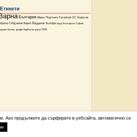
Етикети
Варна
България
Иван Портних
Facebook
ЕС
Борисов
Европа
САЩ
жени
Кирил Йорданов
българи
вода
Български
София
ърция
бизнес
google
Бербатов
деца
ГЕРБ
е. Ако продължите да сърфирате в уебсайта, автоматично се
ам