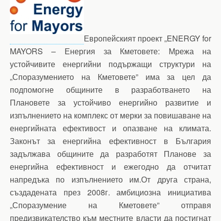
Европейският проект „ENERGY for
MAYORS – Енергия за Кметовете: Мрежа на
устойчивите енергийни подържащи структури на
„Споразумението на Кметовете” има за цел да
подпомогне общините в разработването на
Плановете за устойчиво енергийно развитие и
изпълнението на комплекс от мерки за повишаване на
енергийната ефективост и опазване на климата.
Законът за енергийна ефективност в България
задължава общините да разработят Планове за
енергийна ефективност и ежегодно да отчитат
напредъка по изпълнението им.От друга страна,
създадената през 2008г. амбициозна инициатива
„Споразумение на Кметовете” отправя
предизвикателство към местните власти да постигнат