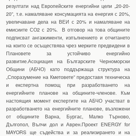
резултати над Европейските енергийни цели „20-20-
20”, т.е. намаляване консумацията на енергия с 20%,
увеличаване дела на ВЕИ с 20% и намаляване на
емисиите СО2 с 20%. В отговор на това общините
подписват ангажименти, изпълнението и отчитането
на които се осъществява чрез мерките предвидени в
Плановете за устойчиво енергийно
развитие.Асоциация на Българските Черноморски
Общини (АБЧО) като поддържаща структура на
„Споразумение на Кметовете” предоставя техническа
и експертна помощ при разработването на
енергийните планове на общините-членове. Към
настоящия момент експертите на АБЧО участват в
разработването на енергийните планове, възложени
от общините Варна, Бургас, Малко Търново,
Дългопол, Вълчи дол и Аврен.Проект ENERGY for
MAYORS ще съдейства и за реализирането и на