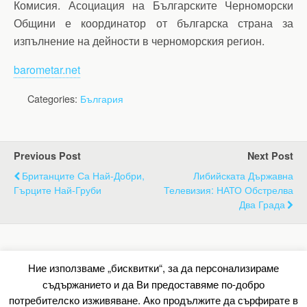
Комисия. Асоциация на Българските Черноморски
Общини е координатор от българска страна за
изпълнение на дейности в черноморския регион.
barometar.net
Categories:
България
Previous Post
Next Post
Британците Са Най-Добри,
Либийската Държавна
Гърците Най-Груби
Телевизия: НАТО Обстрелва
Два Града
Back to top
Ние използваме „бисквитки“, за да персонализираме
съдържанието и да Ви предоставяме по-добро
Mobile
Desktop
потребителско изживяване. Ако продължите да сърфирате в