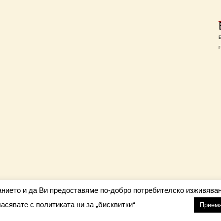
Г
анието и да Ви предоставяме по-добро потребителско изживяван
ласявате с политиката ни за „бисквитки“
настройки
nfo@barometar.net
Прием
За нас
| Приятели: