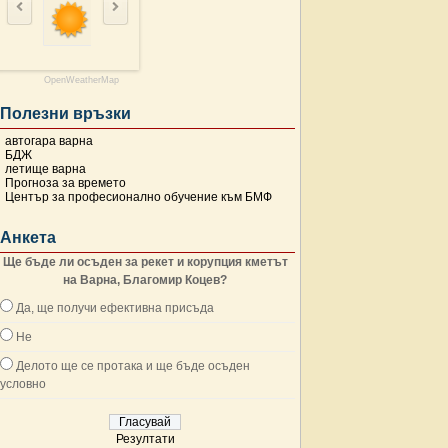
OpenWeatherMap
Полезни връзки
автогара варна
БДЖ
летище варна
Прогноза за времето
Център за професионално обучение към БМФ
Анкета
Ще бъде ли осъден за рекет и корупция кметът
на Варна, Благомир Коцев?
Да, ще получи ефективна присъда
Не
Делото ще се протака и ще бъде осъден
условно
Резултати