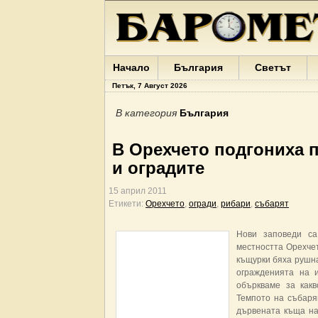
Начало
България
Светът
Петък, 7 Август 2026
В категория
България
В Орехчето подгониха 
и оградите
15 април 2011
Етикети:
Орехчето
,
огради
,
рибари
,
събарят
Нови заповеди са
местността Орехчет
къщурки бяха рушна
огражденията на и
объркваме за какв
Темпото на събаря
дървената къща на