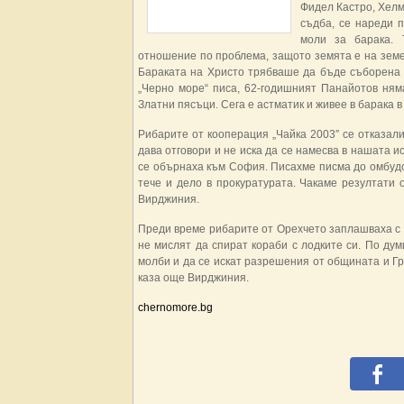
Фидел Кастро, Хелму
съдба, се нареди 
моли за барака. 
отношение по проблема, защото земята е на земе
Бараката на Христо трябваше да бъде съборена н
„Черно море“ писа, 62-годишният Панайотов няма
Златни пясъци. Сега е астматик и живее в барака 
Рибарите от кооперация „Чайка 2003″ се отказали
дава отговори и не иска да се намесва в нашата ис
се обърнаха към София. Писахме писма до омбудсм
тече и дело в прокуратурата. Чакаме резултати 
Вирджиния.
Преди време рибарите от Орехчето заплашваха с м
не мислят да спират кораби с лодките си. По ду
молби и да се искат разрешения от общината и Гр
каза още Вирджиния.
chernomore.bg