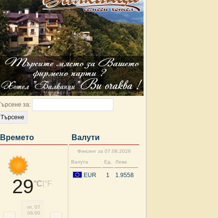
Търсене за:
Времето
Валути
Фиксинг за 07.08.2026
Валута
Ед.
Лева
EUR
1
1.9558
29
|
°C
°F
пт, 07
пт, 07
пт, 07
пт, 07
пт, 07
пт, 07
сб, 08
сб, 
06:00
09:00
12:00
15:00
18:00
21:00
00:00
03: