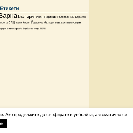
Етикети
Варна
България
Иван Портних
Facebook
ЕС
Борисов
Европа
САЩ
жени
Кирил Йорданов
българи
вода
Български
София
ърция
бизнес
google
Бербатов
деца
ГЕРБ
е. Ако продължите да сърфирате в уебсайта, автоматично се
ам