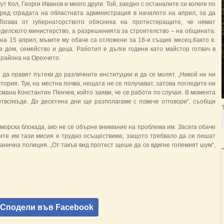
т Кол, Георги Иванов и много други. Той, заедно с останалите си колеги по
пред сградата на областната администрация в началото на април, за да
Тогава от губернаторството обясниха на протестиращите, че нямат
делското министерство, а разрешенията за стрoителство – на общината.
а 15 април, мъките му обаче са отложени за 18-и същия месец.Както в.
 дом, семейство и деца. Работил е дълги години като майстор готвач в
в района на Орехчето.
 да правят пътеки до различните институции и да се молят. „Никой не ни
тория. Тук, на местна почва, нещата не се получават, затова погледите ни
ана Константин Пенчев, който заяви, че се работи по случая. В момента
отвсякъде. До десетина дни ще разполагаме с повече отговори“, съобщи
орска блокада, ако не се обърне внимание на проблема им. Засега обаче
мите им тази мисия е трудно осъществима, защото трябвало да се пишат
анична полиция. „От такъв вид протест щеше да се вдигне големият шум“,
Сподели във Facebook