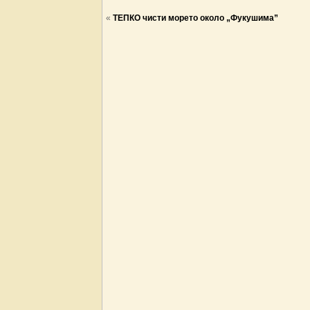
«
ТЕПКО чисти морето около „Фукушима”