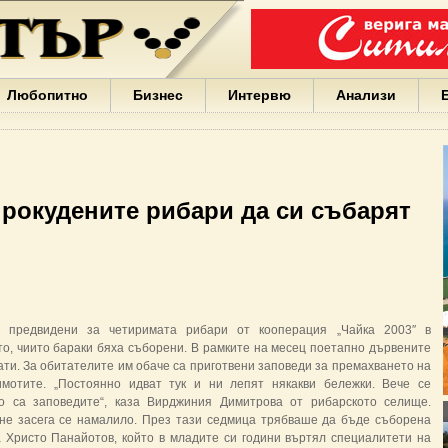
Варна
България
Иван
Портних
Facebook
ЕС
Любопитно
Бизнес
Интервю
Анализи
Борисов
Европа
САЩ
жени
Кирил
Йорданов
прокудените рибари да си събарят
българи
вода
Български
София
Гърция
бизнес
google
 предвидени за четиримата рибари от кооперация „Чайка 2003″ в
деца
о, чиито бараки бяха съборени. В рамките на месец поетапно дървените
Бербатов
ти. За обитателите им обаче са приготвени заповеди за премахването на
ГЕРБ
мотите. „Постоянно идват тук и ни лепят някакви бележки. Вече се
о са заповедите“, каза Вирджиния Димитрова от рибарското селище.
не засега се намалило. През тази седмица трябваше да бъде съборена
 Христо Панайотов, който в младите си години въртял специалитети на