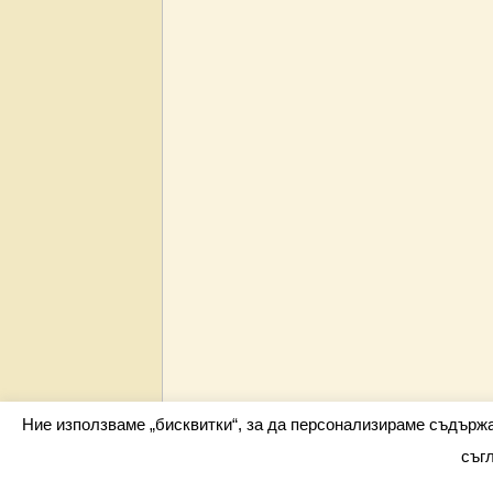
Ние използваме „бисквитки“, за да персонализираме съдърж
съг
Всички права запазени barometar.net © 2026 i