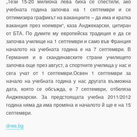
„Тези 15-20 милиона лева биха се спестили, ако
учебната година започва на 1 септември и се
оптимизира графикът на ваканциите – да има и кратка
ваканция през ноември“, каза Анджекарски, цитиран
от БТА. По думите му европейска традиция е да се
започва училище на 1 септември и само във Франция
началото на учебната година е на 7 септември. В
Германия и в скандинавските страни училището
започва още през август, а спортните училища у нас и
сега учат от 1 септември.Освен 1 септември за
начало на учебната година у нас другата възможна
дата, която се обсъжда, е 7 септември, отбеляза
Анджекарски. За предстоящата учебна 2011/2012
година няма да има промяна и началото й ще е на 15
септември.
dnes.bg