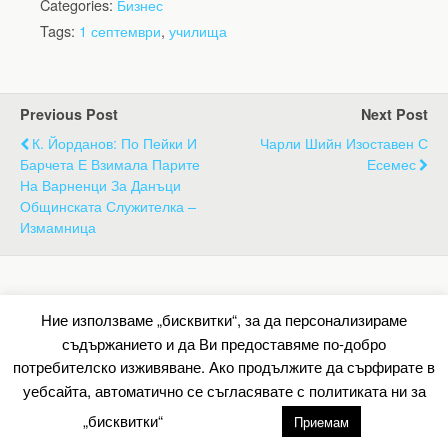
Categories:
Бизнес
Tags:
1 септември
,
училища
Previous Post
Next Post
К. Йорданов: По Пейки И
Чарли Шийн Изоставен С
Барчета Е Взимала Парите
Есемес
На Варненци За Данъци
Общинската Служителка –
Измамница
Back to top
Ние използваме „бисквитки“, за да персонализираме
съдържанието и да Ви предоставяме по-добро
Mobile
Desktop
потребителско изживяване. Ако продължите да сърфирате в
уебсайта, автоматично се съгласявате с политиката ни за
All content Copyright Барометър.нет
„бисквитки“
настройки
Приемам