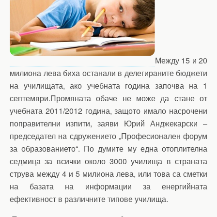
Между 15 и 20
милиона лева биха останали в делегираните бюджети
на училищата, ако учебната година започва на 1
септември.Промяната обаче не може да стане от
учебната 2011/2012 година, защото имало насрочени
поправителни изпити, заяви Юрий Анджекарски –
председател на сдружението „Професионален форум
за образованието“. По думите му една отоплителна
седмица за всички около 3000 училища в страната
струва между 4 и 5 милиона лева, или това са сметки
на базата на информации за енергийната
ефективност в различните типове училища.