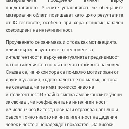
представянето. Учените установяват, че обещаните
материални облаги повишават като цяло резултатите
от IQ-тестовете, особено при хора с нисък начален
коефициент на интелигентност.
Проучването се занимава и с това как мотивацията
влияе върху резултатите от тестовете за
интелигентност и върху евентуалната предвидимост
на постиженията в по-късен етап от живота на човек.
Оказва се, че някои хора са по-малко мотивирани от
други в условия, където залогът е по-малък, но това
не означава, че те имат по-ниско ниво на
интелигентност.В крайна сметка американските учени
заключват, че коефициента на интелигентност,
изчислен чрез IQ-тест, невинаги отразява напълно и
съвсем точно нивото на интелигентност на дадения
човек и често е ненадежден показател: „За високи