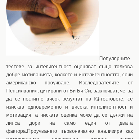
Популярните
тестове за интелигентност оценяват също толкова
добре мотивацията, колкото и интелигентността, сочи
американско проучване. Изследователите от
Пенсилвания, цитирани от Би Би Си, заключват, че, за
да се постигне висок резултат на IQ-тестовете, се
изисква едновременно и висока интелигентност и
мотивация, а ниската оценка може да се дължи на
липса дори на само един от двата
фактора.Проучването първоначално анализира как
материалните поощрения влияят върху