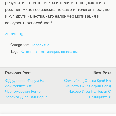
резултати на тестовете за интелигентност, както и в
реалния живот се изисква не само интелигентност, но
и куп други качества като например мотивация и
конкурентноспособност“.
zdrave.bg
Categories:
Любопитно
Tags:
IQ-тестове
,
мотивация
,
показател
Previous Post
Next Post
Двудневен Форум На
Самоубиец Сложи Край На
Архитектите От
Живота Си В София След
Черноморския Регион
Часове Игра На Нерви С
Започва Днес Във Варна
Полицията