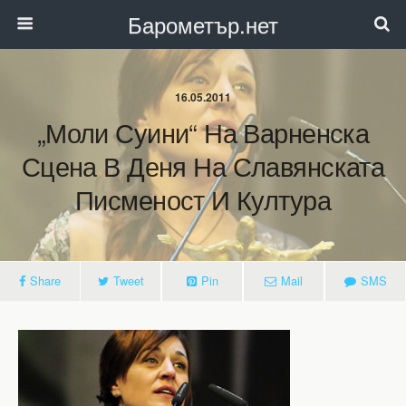
Барометър.нет
16.05.2011
„Моли Суини“ На Варненска
Сцена В Деня На Славянската
Писменост И Култура
Share
Tweet
Pin
Mail
SMS