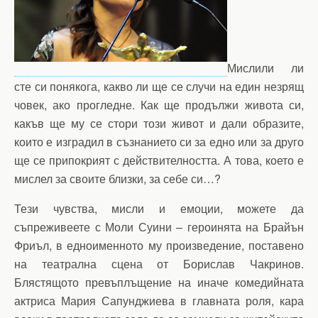
Мислили ли
сте си понякога, какво ли ще се случи на един незрящ
човек, ако прогледне. Как ще продължи живота си,
какъв ще му се стори този живот и дали образите,
които е изградил в съзнанието си за едно или за друго
ще се припокрият с действителността. А това, което е
мислел за своите близки, за себе си…?
Тези чувства, мисли и емоции, можете да
съпреживеете с Моли Суини – героинята на Брайън
Фриъл, в едноименното му произведение, поставено
на театрална сцена от Борислав Чакринов.
Блястящото превъплъщение на иначе комедийната
актриса Мария Сапунджиева в главната роля, кара