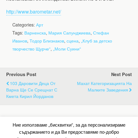
http://www.barometar.net/
Categories:
Арт
Tags:
Варненска
,
Мария Сапунджиева
,
Стефан
Иванов
,
Тодор Близнаков
,
сцена
,
„Клуб за детско
творчество Щурче“
,
„Моли Суини“
Previous Post
Next Post
103 Даровити Деца От
Махат Категоризацията На
Варна Ще Се Срещнат С
Малките Заведения
Кмета Кирил Йорданов
Back to top
Ние използваме „бисквитки“, за да персонализираме
съдържанието и да Ви предоставяме по-добро