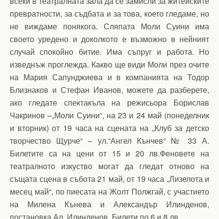
всеки в театралната зала да се замисли за житейските
превратности, за съдбата и за това, което гледаме, но
не виждаме понякога. Сляпата Моли Суини има
своето уредено и доколкото е възможно в нейният
случай спокойно битие. Има съпруг и работа. Но
изведнъж проглежда. Какво ще види Моли през очите
на Мария Сапунджиева и в компанията на Тодор
Близнаков и Стефан Иванов, можете да разберете,
ако гледате спектакъла на режисьора Борислав
Чакринов –„Моли Суини“, на 23 и 24 май (понеделник
и вторник) от 19 часа на сцената на „Клуб за детско
творчество Щурче“ – ул.“Ангел Кънчев“ № 33 А.
Билетите са на цени от 15 и 20 лв.Феновете на
театралното изкуство могат да гледат отново на
същата сцена в събота 21 май, от 19 часа „Лизелота и
месец май“, по пиесата на Жолт Полжгай, с участието
на Милена Кънева и Александър Илинденов,
постановка Ал. Илинденов. Билети по 6 и 8 лв.