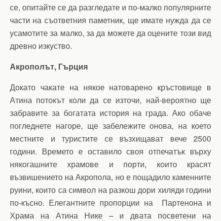
се, опитайте се да разгледате и по-малко популярните
части на съответния паметник, ще имате нужда да се
усамотите за малко, за да можете да оцените този вид
древно изкуство.
Акропол
ът, Гърция
Докато чакате на някое натоварено кръстовище в
Атина потокът коли да се източи, най-вероятно ще
забравите за богатата история на града. Ако обаче
погледнете нагоре, ще забележите онова, на което
местните и туристите се възхищават вече 2500
години. Времето е оставило своя отпечатък върху
някогашните храмове и порти, които красят
възвишението на Акропола, но е пощадило каменните
руини, които са символ на разкош дори хиляди години
по-късно. Елегантните пропорции на Партенона и
Храма на Атина Нике – и двата посветени на