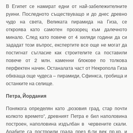
В Египет се намират едни от най-забележителните
руини. Последното съществуващо и до днес древно
чудо на света, Великата пирамида на Гиза, се
откроява като самотен прозорец към далечното
минало. След като повече от 4 хиляди години да си
зададат този въпрос, експертите все още не могат да
постигнат съгласие как строителите са поставили
повече от 2 млн. каменни блокове по толкова
перфектен начин. Останалата част от Некропола Гиза
обхваща още чудеса – пирамиди, Сфинкса, гробища и
останките на селище.
Петра, Йордания
Понякога определян като „розовия град, стар почти
колкото времето”, древният Петра е бил наполовина
построен, наполовина издълбан в червените скали.
Арабите са построили града през 6-ти век пр.хр. и