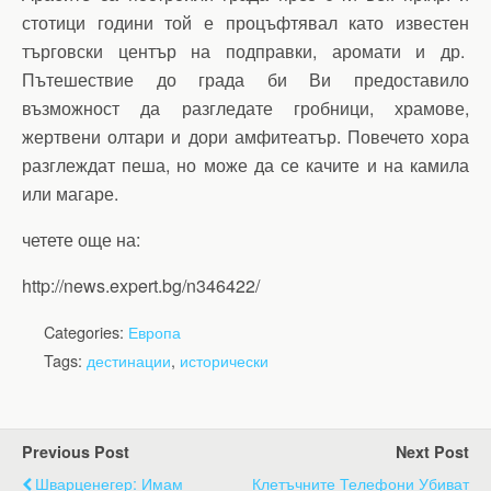
стотици години той е процъфтявал като известен
търговски център на подправки, аромати и др.
Пътешествие до града би Ви предоставило
възможност да разгледате гробници, храмове,
жертвени олтари и дори амфитеатър. Повечето хора
разглеждат пеша, но може да се качите и на камила
или магаре.
четете още на:
http://news.expert.bg/n346422/
Categories:
Европа
Tags:
дестинации
,
исторически
Previous Post
Next Post
Шварценегер: Имам
Клетъчните Телефони Убиват