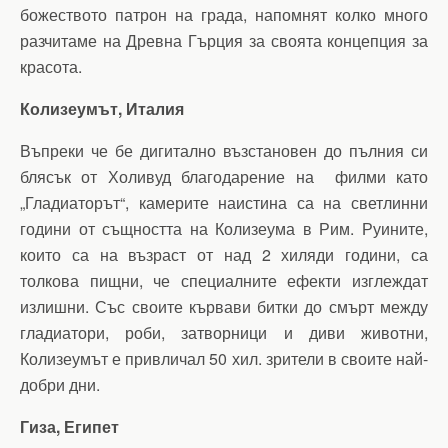
божеството патрон на града, напомнят колко много
разчитаме на Древна Гърция за своята концепция за
красота.
Колизеумът, Италия
Въпреки че бе дигитално възстановен до пълния си
блясък от Холивуд благодарение на филми като
„Гладиаторът“, камерите наистина са на светлинни
години от същността на Колизеума в Рим. Руините,
които са на възраст от над 2 хиляди години, са
толкова пищни, че специалните ефекти изглеждат
излишни. Със своите кървави битки до смърт между
гладиатори, роби, затворници и диви животни,
Колизеумът е привличал 50 хил. зрители в своите най-
добри дни.
Гиза, Египет