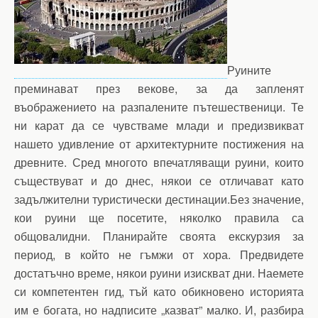
Руините
преминават през векове, за да запленят
въображението на разпалените пътешественици. Те
ни карат да се чувстваме млади и предизвикват
нашето удивление от архитектурните постижения на
древните. Сред многото впечатляващи руини, които
съществуват и до днес, някои се отличават като
задължителни туристически дестинации.Без значение,
кои руини ще посетите, няколко правила са
общовалидни. Планирайте своята екскурзия за
период, в който не гъмжи от хора. Предвидете
достатъчно време, някои руини изискват дни. Наемете
си компетентен гид, тъй като обикновено историята
им е богата, но надписите „казват” малко. И, разбира