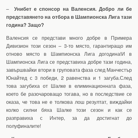
–
Унибет е спонсор на Валенсия. Добро ли бе
представянето на отбора в Шампионска Лига тази
година? Защо?
Валенсия се представи много добре в Примера
Дивизион този сезон – 3-то място, гарантиращо им
отново място в Шампионска Лига догодина!И в
Шампионска Лига се представиха добре тази година,
завършвайки втори в груповата фаза след Манчестър
Юнайтед с 3 победи, 2 равенства и 1 загуба.След
това загубиха от Шалке в елиминационната фаза,
което бе разочароващо тогава, но в последствие се
оказа, че това не е толкова лош резултат, виждайки
колко силни бяха Шалке този сезон и как се
разправиха с Интер, за да достигнат до
полуфиналите!