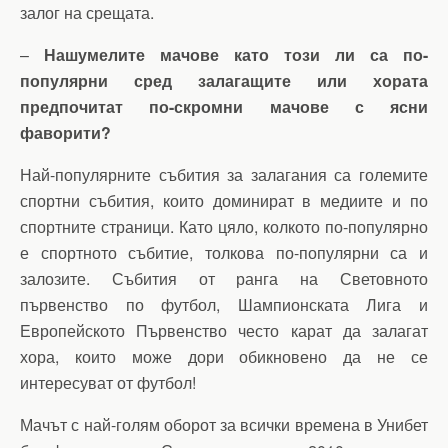
залог на срещата.
–
Нашумелите мачове като този ли са по-
популярни сред залагащите или хората
предпочитат по-скромни мачове с ясни
фаворити?
Най-популярните събития за залагания са големите
спортни събития, които доминират в медиите и по
спортните страници. Като цяло, колкото по-популярно
е спортното събитие, толкова по-популярни са и
залозите. Събития от ранга на Световното
първенство по футбол, Шампионската Лига и
Европейското Първенство често карат да залагат
хора, които може дори обикновено да не се
интересуват от футбол!
Мачът с най-голям оборот за всички времена в Унибет