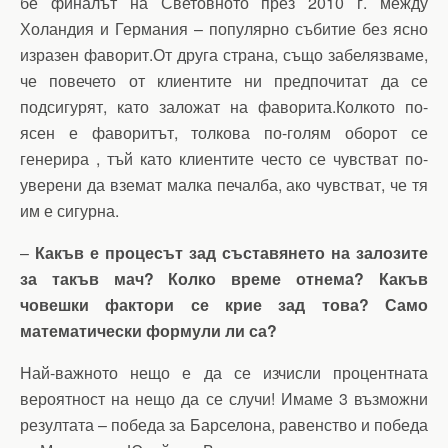
бе финалът на Световното през 2010 г. между
Холандия и Германия – популярно събитие без ясно
изразен фаворит.От друга страна, също забелязваме,
че повечето от клиентите ни предпочитат да се
подсигурят, като заложат на фаворита.Колкото по-
ясен е фаворитът, толкова по-голям оборот се
генерира , тъй като клиентите често се чувстват по-
уверени да вземат малка печалба, ако чувстват, че тя
им е сигурна.
–
Какъв е процесът зад съставянето на залозите
за такъв мач? Колко време отнема? Какъв
човешки фактори се крие зад това? Само
математически формули ли са?
Най-важното нещо е да се изчисли процентната
вероятност на нещо да се случи! Имаме 3 възможни
резултата – победа за Барселона, равенство и победа