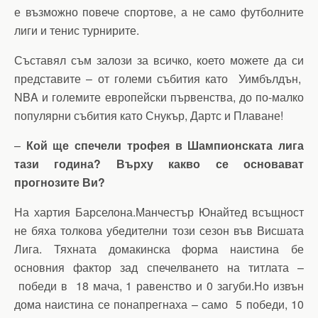
е възможно повече спортове, а не само футболните
лиги и тенис турнирите.
Съставял съм залози за всичко, което можете да си
представите – от големи събития като Уимбълдън,
NBA и големите европейски първенства, до по-малко
популярни събития като Снукър, Дартс и Плаване!
–
Кой ще спечели трофея в Шампионската лига
тази година? Върху какво се основават
прогнозите Ви?
На хартия Барселона.Манчестър Юнайтед всъщност
не бяха толкова убедителни този сезон във Висшата
Лига. Тяхната домакинска форма наистина бе
основния фактор зад спечелването на титлата –
победи в 18 мача, 1 равенство и 0 загуби.Но извън
дома наистина се понапрегнаха – само 5 победи, 10