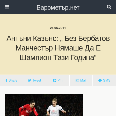
Барометър.нет
26.05.2011
Антъни Казънс: „ Без Бербатов
Манчестър Нямаше Да Е
Шампион Тази Година”
Share
Tweet
Pin
Mail
SMS