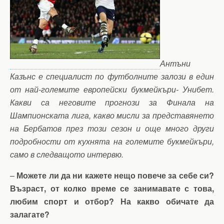
Антъни
Казънс е специалист по футболните залози в един
от най-големите европейски букмейкъри- Унибет.
Какви са неговите прогнози за Финала на
Шампионската лига, какво мисли за представянето
на Бербатов през този сезон и още много други
подробности от кухнята на големите букмейкъри,
само в следващото интервю.
–
Можете ли да ни кажете нещо повече за себе си?
Възраст, от колко време се занимавате с това,
любим спорт и отбор? На какво обичате да
залагате?