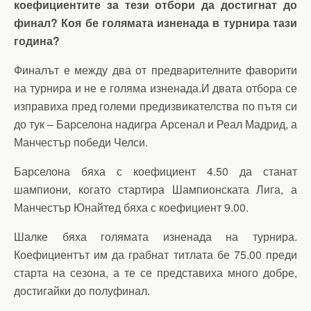
коефициентите за тези отбори да достигнат до
финал? Коя бе голямата изненада в турнира тази
година?
Финалът е между два от предварителните фаворити
на турнира и не е голяма изненада.И двата отбора се
изправиха пред големи предизвикателства по пътя си
до тук – Барселона надигра Арсенал и Реал Мадрид, а
Манчестър победи Челси.
Барселона бяха с коефициент 4.50 да станат
шампиони, когато стартира Шампионската Лига, а
Манчестър Юнайтед бяха с коефициент 9.00.
Шалке бяха голямата изненада на турнира.
Коефициентът им да грабнат титлата бе 75.00 преди
старта на сезона, а те се представиха много добре,
достигайки до полуфинал.