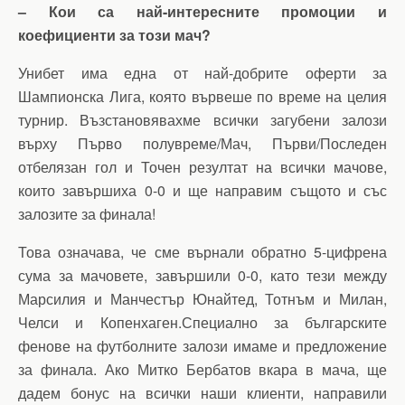
– Кои са най-интересните промоции и
коефициенти за този мач?
Унибет има една от най-добрите оферти за
Шампионска Лига, която вървеше по време на целия
турнир. Възстановявахме всички загубени залози
върху Първо полувреме/Мач, Първи/Последен
отбелязан гол и Точен резултат на всички мачове,
които завършиха 0-0 и ще направим същото и със
залозите за финала!
Това означава, че сме върнали обратно 5-цифрена
сума за мачовете, завършили 0-0, като тези между
Марсилия и Манчестър Юнайтед, Тотнъм и Милан,
Челси и Копенхаген.Специално за българските
фенове на футболните залози имаме и предложение
за финала. Ако Митко Бербатов вкара в мача, ще
дадем бонус на всички наши клиенти, направили