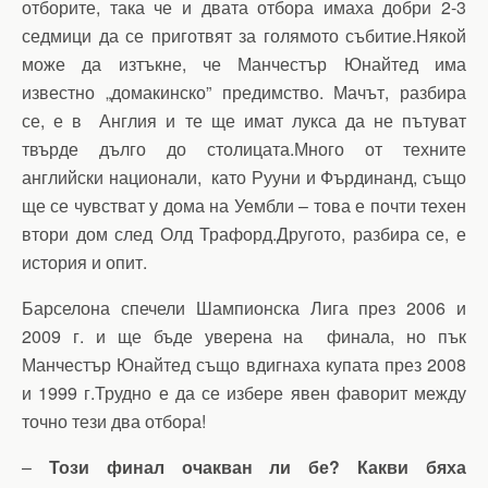
отборите, така че и двата отбора имаха добри 2-3
седмици да се приготвят за голямото събитие.Някой
може да изтъкне, че Манчестър Юнайтед има
известно „домакинско” предимство. Мачът, разбира
се, е в Англия и те ще имат лукса да не пътуват
твърде дълго до столицата.Много от техните
английски национали, като Рууни и Фърдинанд, също
ще се чувстват у дома на Уембли – това е почти техен
втори дом след Олд Трафорд.Другото, разбира се, е
история и опит.
Барселона спечели Шампионска Лига през 2006 и
2009 г. и ще бъде уверена на финала, но пък
Манчестър Юнайтед също вдигнаха купата през 2008
и 1999 г.Трудно е да се избере явен фаворит между
точно тези два отбора!
–
Този финал очакван ли бе? Какви бяха