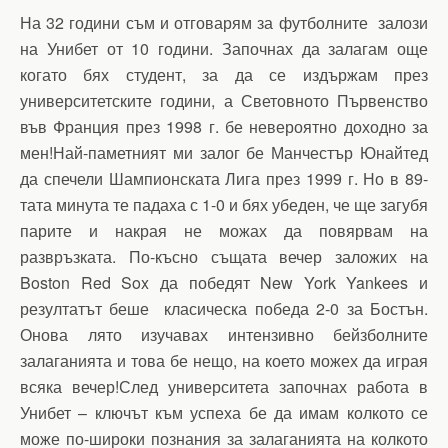
На 32 години съм и отговарям за футболните залози
на Унибет от 10 години. Започнах да залагам още
когато бях студент, за да се издържам през
университетските години, а Световното Първенство
във Франция през 1998 г. бе невероятно доходно за
мен!Най-паметният ми залог бе Манчестър Юнайтед
да спечели Шампионската Лига през 1999 г. Но в 89-
тата минута те падаха с 1-0 и бях убеден, че ще загубя
парите и накрая не можах да повярвам на
развръзката. По-късно същата вечер заложих на
Boston Red Sox да победят New York Yankees и
резултатът беше класическа победа 2-0 за Бостън.
Онова лято изучавах интензивно бейзболните
залаганията и това бе нещо, на което можех да играя
всяка вечер!След университета започнах работа в
Унибет – ключът към успеха бе да имам колкото се
може по-широки познания за залаганията на колкото