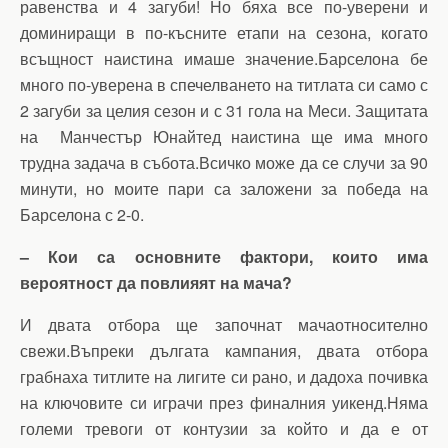
равенства и 4 загуби! Но бяха все по-уверени и
доминиращи в по-късните етапи на сезона, когато
всъщност наистина имаше значение.Барселона бе
много по-уверена в спечелването на титлата си само с
2 загуби за целия сезон и с 31 гола на Меси. Защитата
на Манчестър Юнайтед наистина ще има много
трудна задача в събота.Всичко може да се случи за 90
минути, но моите пари са заложени за победа на
Барселона с 2-0.
– Кои са основните фактори, които има
вероятност да повлияят на мача?
И двата отбора ще започнат мачаотносително
свежи.Въпреки дългата кампания, двата отбора
грабнаха титлите на лигите си рано, и дадоха почивка
на ключовите си играчи през финалния уикенд.Няма
големи тревоги от контузии за който и да е от