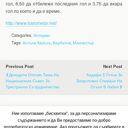
гол, 8.50 да отбележи последния гол и 3.75 да вкара
гол по което и да е време.
http://www.barometar.net/
Categories:
Интервю
Tags:
Антъни Казънс
,
Бербатов
,
Манчестър
Previous Post
Next Post
Доходите Отново Тема На
Кадафи Е Готов За
Националния Съвет За
Безусловно Спиране На
Тристранно Сътрудничество
Огъня В Либия
Back to top
Ние използваме „бисквитки“, за да персонализираме
съдържанието и да Ви предоставяме по-добро
Mobile
Desktop
потребителско изживяване. Ако продължите да сърфирате в