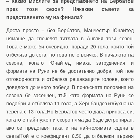
–
Какво мислите за представянето на Бербатов
през този сезон? Някакви съвети за
представянето му на финала?
Доста просто – без Бербатов, Манчестър Юнайтед
нямаше да спечелят титлата в Англия този сезон.
Това е може би очевидно, поради 20 гола, които той
отбеляза до сега, но това не е всичко. В началото на
сезона, когато Юнайтед имаха затруднения и
формата на Руни не бе достатъчно добра, той пое
отговорността и отбеляза решаващите голове, които
доведоха до много победи. В по-късната половина на
сезона бе засенчен, тъй като формата на Руни се
подобри и отбеляза 11 гола, а Хернбандез избухна на
терена с 13 гола.Но Бербатов често дава приноса си,
когато е най-нужен и скоро няма да бъде детрониран,
ако се представя така и на най-голямата сцена в
света!Той е с коефициент 8.50 да отбележи първия