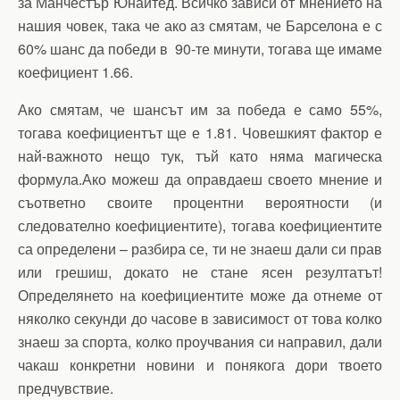
за Манчестър Юнайтед. Всичко зависи от мнението на
нашия човек, така че ако аз смятам, че Барселона е с
60% шанс да победи в 90-те минути, тогава ще имаме
коефициент 1.66.
Ако смятам, че шансът им за победа е само 55%,
тогава коефициентът ще е 1.81. Човешкият фактор е
най-важното нещо тук, тъй като няма магическа
формула.Ако можеш да оправдаеш своето мнение и
съответно своите процентни вероятности (и
следователно коефициентите), тогава коефициентите
са определени – разбира се, ти не знаеш дали си прав
или грешиш, докато не стане ясен резултатът!
Определянето на коефициентите може да отнеме от
няколко секунди до часове в зависимост от това колко
знаеш за спорта, колко проучвания си направил, дали
чакаш конкретни новини и понякога дори твоето
предчувствие.