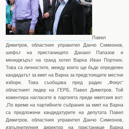
Павел
Димитров, областния управител Данчо Симеонов,
шефът на пристанището Данаил Папазов и
мениджърът на гранд хотел Варна Иван Портних.
Това са личностите, между които ще бъде определен
кандидатът за кмет на Варна за предстоящите местни
избори. Това съобщава пред радио „Фокус“
областният лидер на ГЕРБ, Павел Димитров. Той
коментира нагласите в партията преди кметския вот:
„По време на партийните събрания за кмет на Варна
са предложени кандидатурите на депутата Павел
Димитров, областния управител Данчо Симеонов,
изпълнителния директор на пристанище Варна