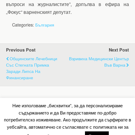
въпроси на журналистите”, допълва в ефира на
„Фокус“ варненският депутат.
Categories:
България
Previous Post
Next Post
Общинските Лечебници
Взривиха Медицински Център
Със Стегната Примка
Във Варна
Заради Липса На
Финансиране
Back to top
Ние използваме „бисквитки“, за да персонализираме
съдържанието и да Ви предоставяме по-добро
Mobile
Desktop
потребителско изживяване. Ако продължите да сърфирате в
уебсайта, автоматично се съгласявате с политиката ни за
All content Copyright Барометър.нет