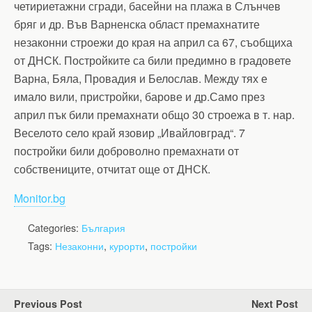
четириетажни сгради, басейни на плажа в Слънчев
бряг и др. Във Варненска област премахнатите
незаконни строежи до края на април са 67, съобщиха
от ДНСК. Постройките са били предимно в градовете
Варна, Бяла, Провадия и Белослав. Между тях е
имало вили, пристройки, барове и др.Само през
април пък били премахнати общо 30 строежа в т. нар.
Веселото село край язовир „Ивайловград“. 7
постройки били доброволно премахнати от
собствениците, отчитат още от ДНСК.
Monitor.bg
Categories:
България
Tags:
Незаконни
,
курорти
,
постройки
Previous Post
Next Post