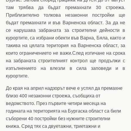
там трябва да бъдат премахнати 30 строежа.
Приблизително толкова незаконни постройки ще
бъдат премахнати и във Варненска област. За да не
се нарушава забраната за строителни дейности в
курортите, са избрани обекти във Варна, Бяла, както и
такива на цялата територия на Варненска област, за
които ограничението не важи.След изтичане на срока
на забраната строителният контрол ще продължи с
изпълнението на влезли в сила заповеди и в
курортите.
До края на април надзорът вече е успял да премахне
близо 400 незаконни строежа, съобщиха от
ведомството. През първите четири месеца на
годината на територията на Бургаска област са били
съборени 40 постройки без нужните строителни
книжа. Сред тях са двуетажни, триетажни и