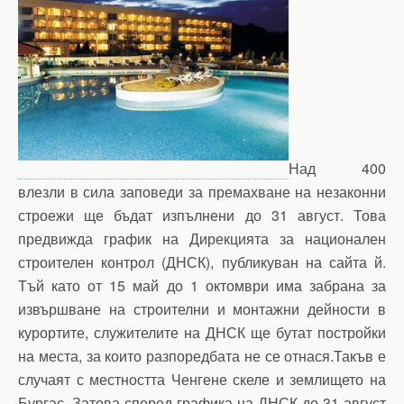
Над 400
влезли в сила заповеди за премахване на незаконни
строежи ще бъдат изпълнени до 31 август. Това
предвижда график на Дирекцията за национален
строителен контрол (ДНСК), публикуван на сайта й.
Тъй като от 15 май до 1 октомври има забрана за
извършване на строителни и монтажни дейности в
курортите, служителите на ДНСК ще бутат постройки
на места, за които разпоредбата не се отнася.Такъв е
случаят с местността Ченгене скеле и землището на
Бургас. Затова според графика на ДНСК до 31 август