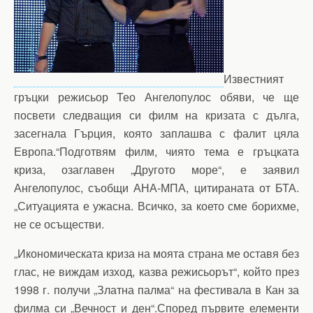
Известният
гръцки режисьор Тео Ангелопулос обяви, че ще
посвети следващия си филм на кризата с дълга,
засегнала Гърция, която заплашва с фалит цяла
Европа.“Подготвям филм, чиято тема е гръцката
криза, озаглавен „Другото море“, е заявил
Ангелопулос, съобщи АНА-МПА, цитираната от БТА.
„Ситуацията е ужасна. Всичко, за което сме борихме,
не се осъществи.
„Икономическата криза на моята страна ме оставя без
глас, не виждам изход, казва режисьорът“, който през
1998 г. получи „Златна палма“ на фестивала в Кан за
филма си „Вечност и ден“.Според първите елементи