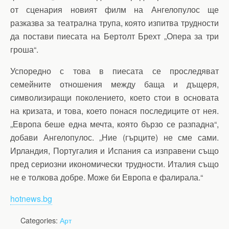
от сценария новият филм на Ангелопулос ще
разказва за театрална трупа, която изпитва трудности
да постави пиесата на Бертолт Брехт „Опера за три
гроша“.
Успоредно с това в пиесата се проследяват
семейните отношения между баща и дъщеря,
символизиращи поколението, което стои в основата
на кризата, и това, което понася последиците от нея.
„Европа беше една мечта, която бързо се разпадна“,
добави Ангелопулос. „Ние (гърците) не сме сами.
Ирландия, Португалия и Испания са изправени също
пред сериозни икономически трудности. Италия също
не е толкова добре. Може би Европа е фалирала.“
hotnews.bg
Categories:
Арт