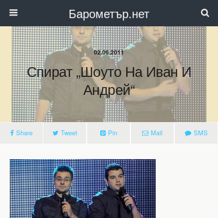
Барометър.нет
02.06.2011
Спират „Шоуто На Иван И
Андрей“
Share
Tweet
Pin
Mail
SMS