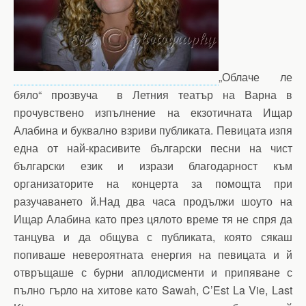
„Облаче ле
бяло“ прозвуча в Летния театър на Варна в
прочувствено изпълнение на екзотичната Ищар
Алабина и буквално взриви публиката. Певицата изпя
една от най-красивите български песни на чист
български език и изрази благодарност към
организаторите на концерта за помощта при
разучаването й.Над два часа продължи шоуто на
Ищар Алабина като през цялото време тя не спря да
танцува и да общува с публиката, която сякаш
попиваше невероятната енергия на певицата и й
отвръщаше с бурни аплодисменти и припяване с
пълно гърло на хитове като Sawah, C’Est La Vie, Last