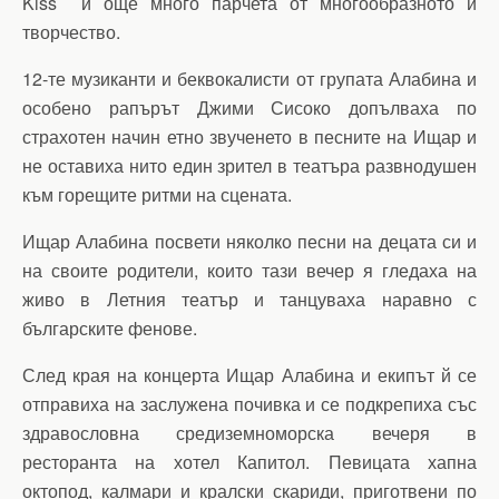
Kiss и още много парчета от многообразното й
творчество.
12-те музиканти и беквокалисти от групата Алабина и
особено рапърът Джими Сисоко допълваха по
страхотен начин етно звученето в песните на Ищар и
не оставиха нито един зрител в театъра развнодушен
към горещите ритми на сцената.
Ищар Алабина посвети няколко песни на децата си и
на своите родители, които тази вечер я гледаха на
живо в Летния театър и танцуваха наравно с
българските фенове.
След края на концерта Ищар Алабина и екипът й се
отправиха на заслужена почивка и се подкрепиха със
здравословна средиземноморска вечеря в
ресторанта на хотел Капитол. Певицата хапна
октопод, калмари и кралски скариди, приготвени по