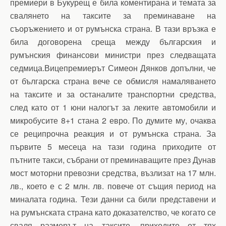
премиери в Букурещ е била коментирана и темата за
свалянето на таксите за преминаване на
съоръжението и от румънска страна. В тази връзка е
била договорена среща между българския и
румънския финансови министри през следващата
седмица.Вицепремиерът Симеон Дянков допълни, че
от българска страна вече се обмисля намаляването
на таксите и за останалите транспортни средства,
след като от 1 юни налогът за леките автомобили и
микробусите 8+1 стана 2 евро. По думите му, очаква
се реципрочна реакция и от румънска страна. За
първите 5 месеца на тази година приходите от
пътните такси, събрани от преминаващите през Дунав
мост моторни превозни средства, възлизат на 17 млн.
лв., което е с 2 млн. лв. повече от същия период на
миналата година. Тези данни са били представени и
на румънската страна като доказателство, че когато се
сваля размерът на таксите, приходите от тях