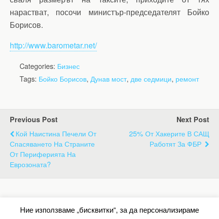
нарастват, посочи министър-председателят Бойко
Борисов.
http://www.barometar.net/
Categories:
Бизнес
Tags:
Бойко Борисов
,
Дунав мост
,
две седмици
,
ремонт
Previous Post
Next Post
Кой Наистина Печели От
25% От Хакерите В САЩ
Спасяването На Страните
Работят За ФБР
От Периферията На
Еврозоната?
Back to top
Ние използваме „бисквитки“, за да персонализираме