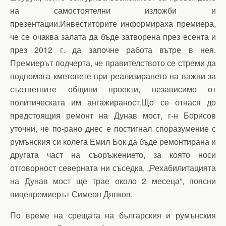
на самостоятелни изложби и
презентации.Инвеститорите информираха премиера,
че се очаква залата да бъде затворена през есента и
през 2012 г. да започне работа вътре в нея.
Премиерът подчерта, че правителството се стреми да
подпомага кметовете при реализирането на важни за
съответните общини проекти, независимо от
политическата им ангажираност.Що се отнася до
предстоящия ремонт на Дунав мост, г-н Борисов
уточни, че по-рано днес е постигнал споразумение с
румънския си колега Емил Бок да бъде ремонтирана и
другата част на съоръжението, за която носи
отговорност северната ни съседка. „Рехабилитацията
на Дунав мост ще трае около 2 месеца”, поясни
вицепремиерът Симеон Дянков.
По време на срещата на българския и румънския