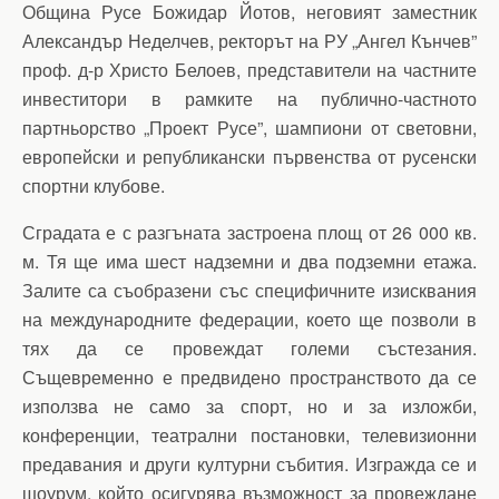
Община Русе Божидар Йотов, неговият заместник
Александър Неделчев, ректорът на РУ „Ангел Кънчев”
проф. д-р Христо Белоев, представители на частните
инвеститори в рамките на публично-частното
партньорство „Проект Русе”, шампиони от световни,
европейски и републикански първенства от русенски
спортни клубове.
Сградата е с разгъната застроена площ от 26 000 кв.
м. Тя ще има шест надземни и два подземни етажа.
Залите са съобразени със специфичните изисквания
на международните федерации, което ще позволи в
тях да се провеждат големи състезания.
Същевременно е предвидено пространството да се
използва не само за спорт, но и за изложби,
конференции, театрални постановки, телевизионни
предавания и други културни събития. Изгражда се и
шоурум, който осигурява възможност за провеждане