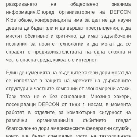
разкриването на обществено значима
информация.Според организаторите на DEFCON
Kids обаче, конференцията има за цел не да научи
децата да бъдат зли и да вършат престъпления, а да
мислят обективно и критично, да имат задълбочени
познания за новите технологии и да могат да се
справят с предизвикателствата на една сложна и
често опасна среда, каквато е интернет.
Един ден уменията на бъдещите хакери дори могат да
се използват в защита на мрежите на държавните
структури и частните компании от злонамерени атаки.
Тази теза не е без основания. Мнозина хакери,
посещаващи DEFCON от 1993 г. насам, в момента
работят в отделите за компютърна сигурност на
различни организации.На събитието гледат
благосклонно дори американските федерални служби,
които ще бъдат специални гости на тазгодишната