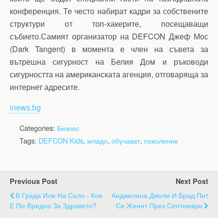
конференция. Те често набират кадри за собствените
структури от топ-хакерите, посещаващи
събието.Самият организатор на DEFCON Джеф Мос
(Dark Tangent) в момента е член на съвета за
вътрешна сигурност на Белия Дом и ръководи
сигурността на американската агенция, отговаряща за
интернет адресите.
inews.bg
Categories:
Бизнес
Tags:
DEFCON Kids
,
младо
,
обучават
,
поколение
Previous Post
Next Post
В Града Или На Село - Кое
Анджелина Джоли И Брад Пит
Е По-Вредно За Здравето?
Се Женят През Септември