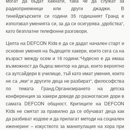
могат да бъдат хакнати, така че да служат за
радиоприемници или други джаджи. В
тинейджърските си години 35 годишният Гранд е
използвал уменията си, за да си осигурява „удобства“,
като безплатни телефонни разговори.
Целта на DEFCON Kids е да се дадат начален старт и
основни умения на бъдещите хакери, които сега са на
възраст между осем и 16 години.“Чудесно е да имаш
възможност да бъдеш ментор на деца, които вероятно
са аутсайдери в училище, тъй като имат умения, които
не са „яки“ и другите деца не разбират“, философства
по темата Гранд.Организирането на детска
конференция за хакери доведе до разногласия дори в
самата DEFCON общност. Критиците на DEFCON
Kids не смятат за правилно да се обучават деца как
да разбиват кодове и да прилагат методи на социален
иженеринг – изкуството за манипулация на хора при