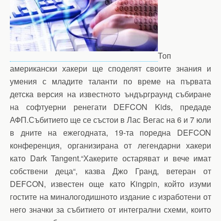
Топ
американски хакери ще споделят своите знания и
умения с младите таланти по време на първата
детска версия на известното ъндърграунд събиране
на софтуерни ренегати DEFCON Kids, предаде
АФП.Събитието ще се състои в Лас Вегас на 6 и 7 юли
в дните на ежегодната, 19-та поредна DEFCON
конференция, организирана от легендарни хакери
като Dark Tangent.“Хакерите остаряват и вече имат
собствени деца“, казва Джо Гранд, ветеран от
DEFCON, известен още като Kingpin, който изуми
гостите на миналогодишното издание с изработени от
него значки за събитието от интегрални схеми, които