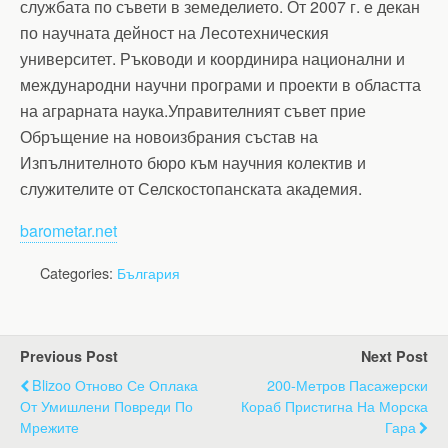
службата по съвети в земеделието. От 2007 г. е декан
по научната дейност на Лесотехническия
университет. Ръководи и координира национални и
международни научни програми и проекти в областта
на аграрната наука.Управителният съвет прие
Обръщение на новоизбрания състав на
Изпълнителното бюро към научния колектив и
служителите от Селскостопанската академия.
barometar.net
Categories:
България
Previous Post
Next Post
Blizoo Отново Се Оплака
200-Метров Пасажерски
От Умишлени Повреди По
Кораб Пристигна На Морска
Мрежите
Гара