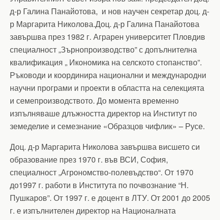
д-р Галина Панайотова, и нов научен секретар доц. д-
р Маргарита Николова.Доц. д-р Галина Панайотова
завършва през 1982 г. Аграрен университет Пловдив
специалност „Зърнопроизводство” с допълнителна
квалификация „ Икономика на селското стопанство”.
Ръководи и координира национални и международни
научни програми и проекти в областта на селекцията
и семепроизводството. До момента временно
изпълняваше длъжността директор на Институт по
земеделие и семезнание «Образцов чифлик» – Русе.
Доц. д-р Маргарита Николова завършва висшето си
образование през 1970 г. във ВСИ, София,
специалност „Агрономство-полевъдство“. От 1970
до1997 г. работи в Института по почвознание “Н.
Пушкаров”. От 1997 г. е доцент в ЛТУ. От 2001 до 2005
г. е изпълнителен директор на Националната