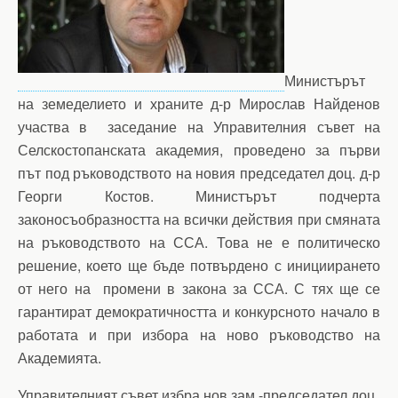
Министърът
на земеделието и храните д-р Мирослав Найденов
участва в заседание на Управителния съвет на
Селскостопанската академия, проведено за първи
път под ръководството на новия председател доц. д-р
Георги Костов. Министърът подчерта
законосъобразността на всички действия при смяната
на ръководството на ССА. Това не е политическо
решение, което ще бъде потвърдено с инициирането
от него на промени в закона за ССА. С тях ще се
гарантират демократичността и конкурсното начало в
работата и при избора на ново ръководство на
Академията.
Управителният съвет избра нов зам.-председател доц.