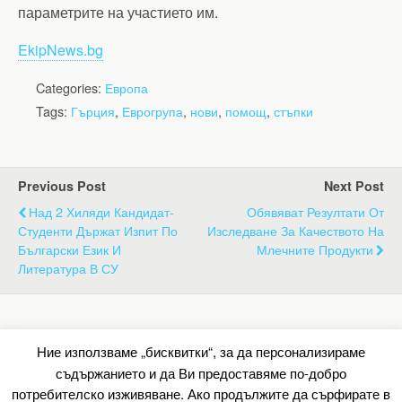
параметрите на участието им.
EkipNews.bg
Categories:
Европа
Tags:
Гърция
,
Еврогрупа
,
нови
,
помощ
,
стъпки
Previous Post
Next Post
Над 2 Хиляди Кандидат-
Обявяват Резултати От
Студенти Държат Изпит По
Изследване За Качеството На
Български Език И
Млечните Продукти
Литература В СУ
Back to top
Ние използваме „бисквитки“, за да персонализираме
съдържанието и да Ви предоставяме по-добро
Mobile
Desktop
потребителско изживяване. Ако продължите да сърфирате в