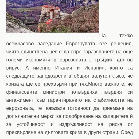
На тежко
осемчасово заседание Еврогрупата взе решения,
чиято единствена цел е да спре заразяването на още
големи икономики в еврозоната с гръцкия дългов
вирус. А именно Италия и Испания, които са
следващите заподозрени в общия валутен съюз, че
кризата ще се прехвърли при тях.Много важно е, че
финансовите министри потвърдиха твърдия си
ангажимент към гарантирането на стабилността на
еврозоната, те показаха готовност да приемане на
допълнителни мерки за подобряване на капацитета й
за устойчивост и издръжливост на риска от
прехвърляне на дълговата криза в други страни. Сред