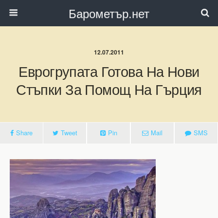
Барометър.нет
12.07.2011
Еврогрупата Готова На Нови
Стъпки За Помощ На Гърция
Share
Tweet
Pin
Mail
SMS