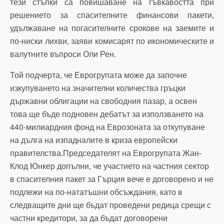
тези стъпки са повишаване на гъвкавостта при
решението за спасителните финансови пакети,
удължаване на погасителните срокове на заемите и
по-ниски лихви, заяви комисарят по икономическите и
валутните въпроси Оли Рен.
Той подчерта, че Еврогрупата може да започне
изкупуването на значителни количества гръцки
държавни облигации на свободния пазар, а освен
това ще бъде подновен дебатът за използването на
440-милиардния фонд на Еврозоната за откупуване
на дълга на изпадналите в криза европейски
правителства.Председателят на Еврогрупата Жан-
Клод Юнкер допълни, че участието на частния сектор
в спасителния пакет за Гърция вече е договорено и не
подлежи на по-нататъшни обсъждания, като в
следващите дни ще бъдат проведени редица срещи с
частни кредитори, за да бъдат договорени