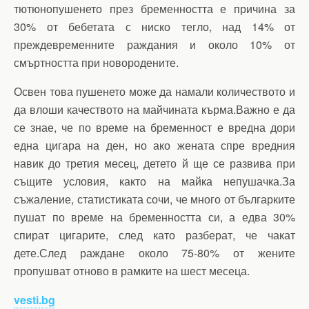
тютюнопушенето през бременността е причина за
30% от бебетата с ниско тегло, над 14% от
преждевременните раждания и около 10% от
смъртността при новородените.
Освен това пушенето може да намали количеството и
да влоши качеството на майчината кърма.Важно е да
се знае, че по време на бременност е вредна дори
една цигара на ден, но ако жената спре вредния
навик до третия месец, детето й ще се развива при
същите условия, както на майка непушачка.За
съжаление, статистиката сочи, че много от българките
пушат по време на бременността си, а едва 30%
спират цигарите, след като разберат, че чакат
дете.След раждане около 75-80% от жените
пропушват отново в рамките на шест месеца.
vesti.bg