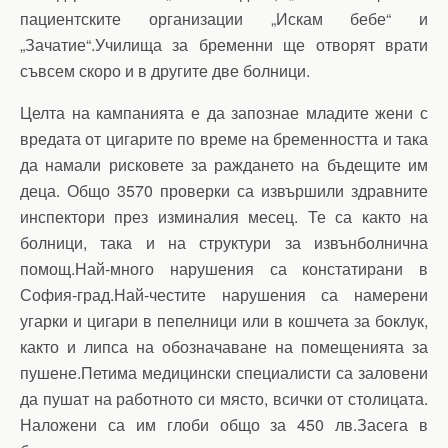
пациентските организации „Искам бебе“ и
„Зачатие“.Училища за бременни ще отворят врати
съвсем скоро и в другите две болници.
Целта на кампанията е да запознае младите жени с
вредата от цигарите по време на бременността и така
да намали рисковете за раждането на бъдещите им
деца. Общо 3570 проверки са извършили здравните
инспектори през изминалия месец. Те са както на
болници, така и на структури за извънболнична
помощ.Най-много нарушения са констатирани в
София-град.Най-честите нарушения са намерени
угарки и цигари в пепелници или в кошчета за боклук,
както и липса на обозначаване на помещенията за
пушене.Петима медицински специалисти са заловени
да пушат на работното си място, всички от столицата.
Наложени са им глоби общо за 450 лв.Засега в