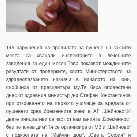
145 нарушения на правилата за пушене на закрити
места са хванали инспекторите в лечебните
заведения за един месец.Това показват междинните
резултати от проверките, които Министерството на
здравеопазването назначи в началото на юни,
съобщиха от пресцентъра му.Те бяха оповестени
днес от здравния министър д-р Стефан Константинов
при откриването на първото училище за вредата от
пушенето сред бременните жени в АГ „Шейново“.И
двете инициативи са част от кампанията „Бременност
без тютюнев дим“.Тя се организира от МЗ и „Шейново“
с подкрепата на „Майчин дом“, „Света София“ и