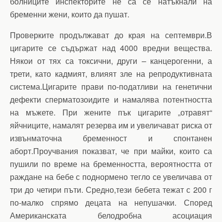
болниците инспекторите не са се натъкнали на
бременни жени, които да пушат.
Проверките продължават до края на септември.В
цигарите се съдържат над 4000 вредни вещества.
Някои от тях са токсични, други – канцерогенни, а
трети, като кадмият, влияят зле на репродуктивната
система.Цигарите прави по-податливи на генетични
дефекти сперматозоидите и намалява потентността
на мъжете. При жените пък цигарите „отравят“
яйчниците, намалят резерва им и увеличават риска от
извънматочна бременност и спонтанен
аборт.Проучвания показват, че при майки, които са
пушили по време на бременността, вероятността от
раждане на бебе с поднормено тегло се увеличава от
три до четири пъти. Средно,тези бебета тежат с 200 г
по-малко спрямо децата на непушачки. Според
Американската белодробна асоциация