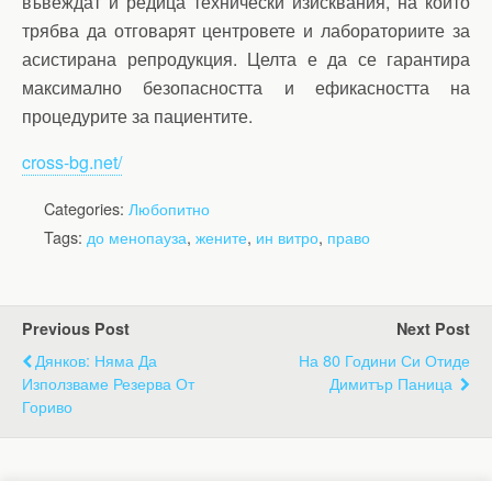
въвеждат и редица технически изисквания, на които
трябва да отговарят центровете и лабораториите за
асистирана репродукция. Целта е да се гарантира
максимално безопасността и ефикасността на
процедурите за пациентите.
cross-bg.net/
Categories:
Любопитно
Tags:
до менопауза
,
жените
,
ин витро
,
право
Previous Post
Next Post
Дянков: Няма Да
На 80 Години Си Отиде
Използваме Резерва От
Димитър Паница
Гориво