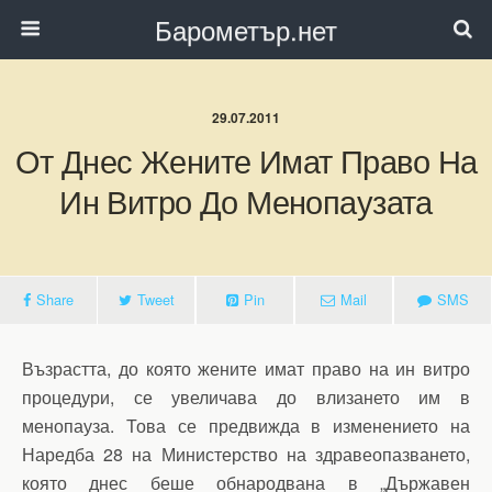
Барометър.нет
29.07.2011
От Днес Жените Имат Право На
Ин Витро До Менопаузата
Share
Tweet
Pin
Mail
SMS
Възрастта, до която жените имат право на ин витро
процедури, се увеличава до влизането им в
менопауза. Това се предвижда в изменението на
Наредба 28 на Министерство на здравеопазването,
която днес беше обнародвана в „Държавен