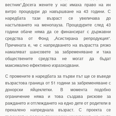
вестник“.Досега жените у нас имаха право на ин
витро процедури до навършване на 43 години. С
наредбата тази възраст се увеличава до
настъпването на менопауза. Процедурите след 43
години обаче няма да се финансират с държавни
средства от Фонд „Асистирана репродукция“.
Причината е, че с напредването на възрастта рязко
намаляват шансовете за забременяване и така
обществените средства не могат да бъдат
максимално ефективно изразходвани.
С промените в наредбата за първи път ще се въведе
възрастова граница от 51 години за забременяване с
донорски яйцеклетки. В момента подобно
ограничение няма и това създава рискове за
раждането и отглеждането на едно дете от родители в
прекалено напреднала възраст. С проекта се