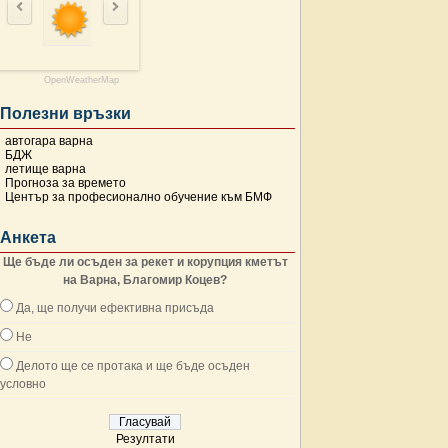
OpenWeatherMap
Полезни връзки
автогара варна
БДЖ
летище варна
Прогноза за времето
Център за професионално обучение към БМФ
Анкета
Ще бъде ли осъден за рекет и корупция кметът
на Варна, Благомир Коцев?
Да, ще получи ефективна присъда
Не
Делото ще се протака и ще бъде осъден
условно
Резултати