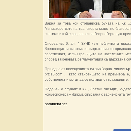
Варна за това кой стопанисва буната на к.к. „
Министерството на транспорта също не благоволи
системи и кой е разрешил на Георги Гергов да при
Според чл. 6, ал. 4 ЗУЧК към публичната държа
брегозащитни системи и съоръжения за предпазва
собственост, извън границите на населените ме
според законовата регламентация са държавна соб
При едно от посещенията си във Варна министър-
brzi15.com , като становището на премиера е,
собственост и могат да се ползват от гражданите.
Подобен е случаят в к.к „ Златни пясъци”, къд
концесионера – фирма свързана с варненската гр
barometar.net