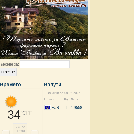
Търсене за:
Времето
Валути
Фиксинг за 08.08.2026
Валута
Ед.
Лева
EUR
1
1.9558
34
|
°C
°F
сб, 08
сб, 08
сб, 08
сб, 08
нд, 09
нд, 09
нд, 09
нд, 
12:00
15:00
18:00
21:00
00:00
03:00
06:00
09: