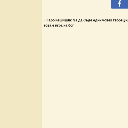
«
Гаро Кешишян: За да бъде един човек творец и
това е игра на бог