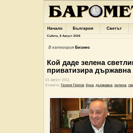
Начало
България
Светът
Събота, 8 Август 2026
В категория
Бизнес
Кой даде зелена светли
приватизира държавна
01 август 2011
Етикети:
Георги Гергов
,
буна
,
държавна
,
зелена
,
св