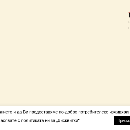
Г
анието и да Ви предоставяме по-добро потребителско изживяван
ласявате с политиката ни за „бисквитки“
настройки
nfo@barometar.net
Прием
За нас
| Приятели: