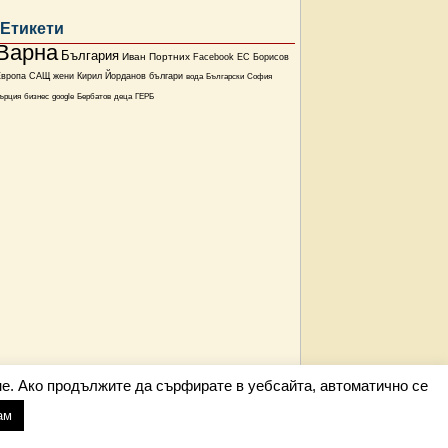
Етикети
Варна
България
Иван Портних
Facebook
ЕС
Борисов
Европа
САЩ
жени
Кирил Йорданов
българи
вода
Български
София
ърция
бизнес
google
Бербатов
деца
ГЕРБ
е. Ако продължите да сърфирате в уебсайта, автоматично се
ам