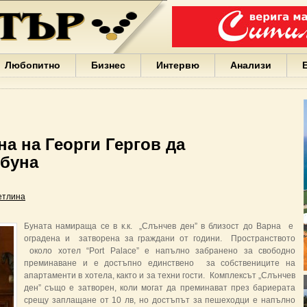
Варна
България
Иван
Портних
Facebook
ЕС
Любопитно
Бизнес
Интервю
Анализи
Борисов
Европа
САЩ
жени
Кирил
Йорданов
на на Георги Гергов да
българи
 буна
вода
Български
София
етлина
Гърция
бизнес
google
Буната намираща се в к.к. „Слънчев ден” в близост до Варна е
деца
оградена и затворена за граждани от години. Пространството
Бербатов
около хотел “Port Palace” e напълно забранено за свободно
ГЕРБ
преминаване и е достъпно единствено за собствениците на
апартаменти в хотела, както и за техни гости. Комплексът „Слънчев
ден” също е затворен, коли могат да преминават през бариерата
срещу заплащане от 10 лв, но достъпът за пешеходци е напълно