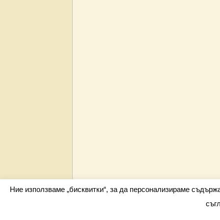
Ние използваме „бисквитки“, за да персонализираме съдърж
съг
Всички права запазени barometar.net © 2026 i