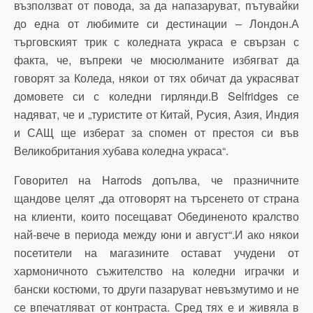
възползват от повода, за да напазаруват, пътувайки
до една от любимите си дестинации – Лондон.А
търговският трик с коледната украса е свързан с
факта, че, въпреки че мюсюлманите избягват да
говорят за Коледа, някои от тях обичат да украсяват
домовете си с коледни гирлянди.В Selfridges се
надяват, че и „туристите от Китай, Русия, Азия, Индия
и САЩ ще изберат за спомен от престоя си във
Великобритания хубава коледна украса“.
Говорител на Harrods допълва, че празничните
щандове целят „да отговорят на търсенето от страна
на клиенти, които посещават Обединеното кралство
най-вече в периода между юни и август“.И ако някои
посетители на магазините остават учудени от
хармоничното съжителство на коледни играчки и
бански костюми, то други пазаруват невъзмутимо и не
се впечатляват от контраста. Сред тях е и живяла в