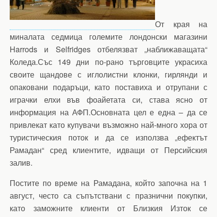
От края на
миналата седмица големите лондонски магазини
Harrods и Selfridges отбелязват „наближаващата“
Коледа.Със 149 дни по-рано търговците украсиха
своите щандове с иглолистни клонки, гирлянди и
опаковани подаръци, като поставиха и отрупани с
играчки елхи във фоайетата си, става ясно от
информация на АФП.Основната цел е една – да се
привлекат като купувачи възможно най-много хора от
туристическия поток и да се използва „ефектът
Рамадан“ сред клиентите, идващи от Персийския
залив.
Постите по време на Рамадана, който започна на 1
август, често са съпътствани с празнични покупки,
като заможните клиенти от Близкия Изток се