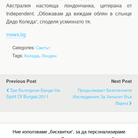
Австралия настояща лондончанка, цитирана от
Independent. „Обожавам да виждам облян в слънце
Дядо Коледа“, споделя усмихнато тя.
inews.bg
Categories:
Светът
Tags:
Коледа
,
Лондон
Previous Post
Next Post
Три Български Банди На
Продължават Безплатните
Spirit Of Burgas 2011
Изследвания За Хепатит Във
Варна
Back to top
Ние използваме „бисквитки“, за да персонализираме