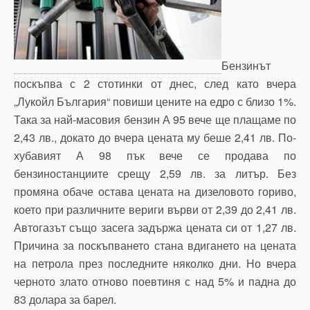
Бензинът
поскъпва с 2 стотинки от днес, след като вчера
„Лукойл България“ повиши цените на едро с близо 1%.
Така за най-масовия бензин А 95 вече ще плащаме по
2,43 лв., докато до вчера цената му беше 2,41 лв. По-
хубавият А 98 пък вече се продава по
бензиностанциите срещу 2,59 лв. за литър. Без
промяна обаче остава цената на дизеловото гориво,
което при различните вериги върви от 2,39 до 2,41 лв.
Автогазът също засега задържа цената си от 1,27 лв.
Причина за поскъпването стана вдигането на цената
на петрола през последните няколко дни. Но вчера
черното злато отново поевтиня с над 5% и падна до
83 долара за барел.