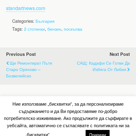
standartnews.com
Categories:
България
Tags:
2 стотинки
,
бензин
,
поскъпва
Previous Post
Next Post
Ще Ремонтират Пътя
САЩ: Кадафи Се Готви Да
Старо Оряхово –
Избяга От Либия
Бозвелийско
Back to top
Ние използваме „бисквитки“, за да персонализираме
съдържанието и да Ви предоставяме по-добро
Mobile
Desktop
потребителско изживяване. Ако продължите да сърфирате в
уебсайта, автоматично се съгласявате с политиката ни за
All content Copyright Барометър.нет
„бисквитки“
настройки
Приемам