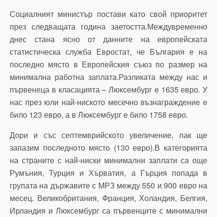
Социалният министър постави като свой приоритет
през следващата година заетостта.Междувременно
днес стана ясно от данните на европейската
статистическа служба Евростат, че България е на
последно място в Европейския съюз по размер на
минимална работна заплата.Разликата между нас и
първенеца в класацията – Люксембург е 1635 евро. У
нас през юли най-ниското месечно възнаграждение е
било 123 евро, а в Люксембург е било 1758 евро.
Дори и със септемврийското увеличение, пак ще
запазим последното място (130 евро).В категорията
на страните с най-ниски минимални заплати са още
Румъния, Турция и Хърватия, а Гърция попада в
групата на държавите с МРЗ между 550 и 900 евро на
месец. Великобритания, Франция, Холандия, Белгия,
Ирландия и Люксембург са първенците с минимални