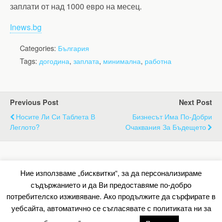
заплати от над 1000 евро на месец.
Inews.bg
Categories:
България
Tags:
догодина
,
заплата
,
минимална
,
работна
Previous Post
Next Post
Носите Ли Си Таблета В
Бизнесът Има По-Добри
Леглото?
Очаквания За Бъдещето
Back to top
Ние използваме „бисквитки“, за да персонализираме
съдържанието и да Ви предоставяме по-добро
Mobile
Desktop
потребителско изживяване. Ако продължите да сърфирате в
уебсайта, автоматично се съгласявате с политиката ни за
All content Copyright Барометър.нет