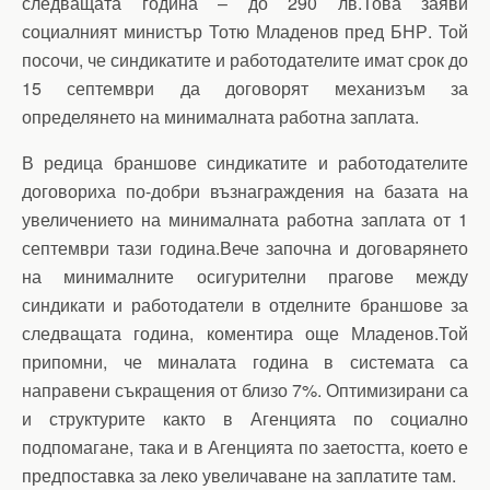
следващата година – до 290 лв.Това заяви
социалният министър Тотю Младенов пред БНР. Той
посочи, че синдикатите и работодателите имат срок до
15 септември да договорят механизъм за
определянето на минималната работна заплата.
В редица браншове синдикатите и работодателите
договориха по-добри възнаграждения на базата на
увеличението на минималната работна заплата от 1
септември тази година.Вече започна и договарянето
на минималните осигурителни прагове между
синдикати и работодатели в отделните браншове за
следващата година, коментира още Младенов.Той
припомни, че миналата година в системата са
направени съкращения от близо 7%. Оптимизирани са
и структурите както в Агенцията по социално
подпомагане, така и в Агенцията по заетостта, което е
предпоставка за леко увеличаване на заплатите там.