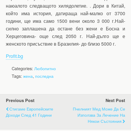
наюалото следващото хилядолетие. . Дори в Китай,
който има история, датираща най-малко от 3700
години, ще има само 1500 вени около 3 000 г.Най-
силно заплашена да остане без жени е Босна и
Херцеговина- още след 2050 г. Най-дълго ще е
женското присъствие в Бразилия- до близо 5000 г.
Profit.bg
Categories:
Любопитно
Tags:
жена
,
последна
Previous Post
Next Post
Стигаме Европейските
Пчелният Мед Може Да Се
Доходи След 41 Години
Използва За Лечение На
Някои Състояния