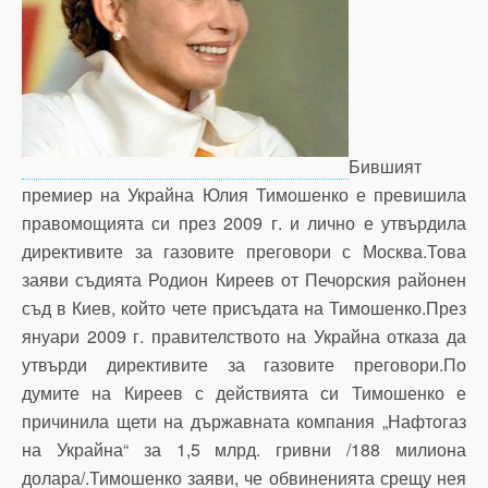
Бившият
премиер на Украйна Юлия Тимошенко е превишила
правомощията си през 2009 г. и лично е утвърдила
директивите за газовите преговори с Москва.Това
заяви съдията Родион Киреев от Печорския районен
съд в Киев, който чете присъдата на Тимошенко.През
януари 2009 г. правителството на Украйна отказа да
утвърди директивите за газовите преговори.По
думите на Киреев с действията си Тимошенко е
причинила щети на държавната компания „Нафтогаз
на Украйна“ за 1,5 млрд. гривни /188 милиона
долара/.Тимошенко заяви, че обвиненията срещу нея