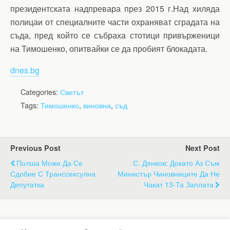
президентската надпревара през 2015 г.Над хиляда
полицаи от специалните части охраняват сградата на
съда, пред който се събраха стотици привърженици
на Тимошенко, опитвайки се да пробият блокадата.
dnes.bg
Categories:
Светът
Tags:
Тимошенко
,
виновна
,
съд
Previous Post
Next Post
Полша Може Да Се
С. Дянков: Докато Аз Съм
Сдобие С Транссексулна
Министър Чиновниците Да Не
Депутатка
Чакат 13-Та Заплата
Back to top