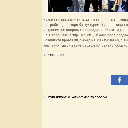
духовност през всички тези векове, днес се намир
че трябва да се спре безкултурието и простащинат
интуиция ще направят изненада на 23 октомври”, 
на Плевен Любомир Петков. „Искаме през следва
човешките проблеми, с енергия, с ентусиазъм, с ам
кампания, да си върне бъдещето”, заяви Любомир
barometar.net
«
Стив Джобс и бизнесът с пуловери