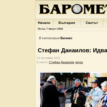
Начало
България
Светът
Петък, 7 Август 2026
В категория
Бизнес
Стефан Данаилов: Идва 
19 октомври 2011
Етикети:
Стефан Данаилов
,
кауза