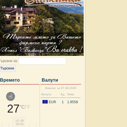
Търсене за:
Времето
Валути
Фиксинг за 07.08.2026
Валута
Ед.
Лева
EUR
1
1.9558
27
|
°C
°F
сб, 08
сб, 08
сб, 08
сб, 08
сб, 08
сб, 08
сб, 08
сб, 
00:00
03:00
06:00
09:00
12:00
15:00
18:00
21: