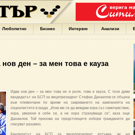
Варна
България
Иван
Портних
Facebook
ЕС
Любопитно
Бизнес
Интервю
Анализи
Борисов
Европа
САЩ
жени
Кирил
Йорданов
нов ден – за мен това е кауза
българи
вода
Български
София
Гърция
Идва нов ден – за мен това не е роля, това е кауза. С тези думи
бизнес
кандидатът на БСП за вицепрезидент Стефан Данаилов се обърна
google
към плевенчани по време на закриването на кампанията на
деца
социалистите в града. „Иска ми се да виждам хора със самочувствие,
Бербатов
хора, уверени в себе си, а не хора страхуващи се”, каза още
ГЕРБ
Данаилов. Той призова на предстоящите избори гражданите да
гласуват разумно.
Кандидатът на БСП за вицепрезидент изтъкна, че на