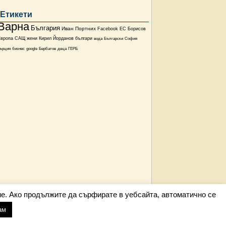
Етикети
Варна
България
Иван Портних
Facebook
ЕС
Борисов
Европа
САЩ
жени
Кирил Йорданов
българи
вода
Български
София
ърция
бизнес
google
Бербатов
деца
ГЕРБ
е. Ако продължите да сърфирате в уебсайта, автоматично се
ам