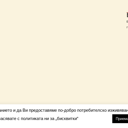
Г
анието и да Ви предоставяме по-добро потребителско изживяван
ласявате с политиката ни за „бисквитки“
настройки
nfo@barometar.net
Прием
За нас
| Приятели: