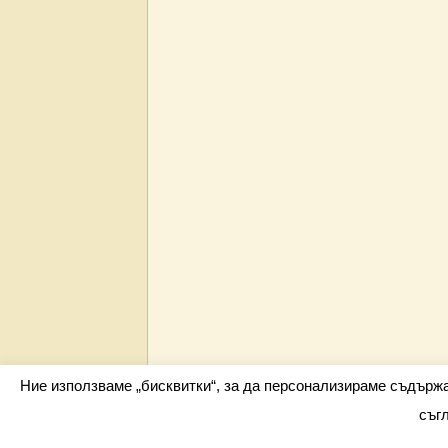
Ние използваме „бисквитки“, за да персонализираме съдърж
съг
Всички права запазени barometar.net © 2026 i