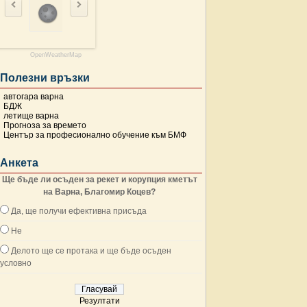
OpenWeatherMap
Полезни връзки
автогара варна
БДЖ
летище варна
Прогноза за времето
Център за професионално обучение към БМФ
Анкета
Ще бъде ли осъден за рекет и корупция кметът
на Варна, Благомир Коцев?
Да, ще получи ефективна присъда
Не
Делото ще се протака и ще бъде осъден
условно
Резултати