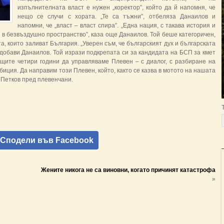
изпълнителната власт е нужен „коректор”, който да й напомня, че
нещо се случи с хората. „Те са тъжни”, отбеляза Данаилов и
напомни, че „власт – власт спира”. „Една нация, с такава история и
а в безвъздушно пространство”, каза още Данаилов. Той беше категоричен,
а, които заливат България. „Уверен съм, че българският дух и българската
добави Данаилов. Той изрази подкрепата си за кандидата на БСП за кмет
щите четири години да управляваме Плевен – с диалог, с разбиране на
биция. Да направим този Плевен, който, както се казва в мотото на нашата
 Петков пред плевенчани.
Сподели във Facebook
Жените никога не са виновни, когато причинят катастрофа
»