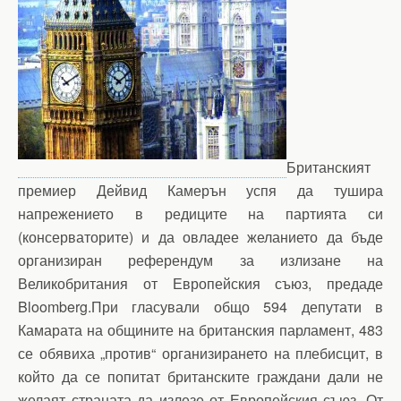
Британският
премиер Дейвид Камерън успя да тушира
напрежението в редиците на партията си
(консерваторите) и да овладее желанието да бъде
организиран референдум за излизане на
Великобритания от Европейския съюз, предаде
Bloomberg.При гласували общо 594 депутати в
Камарата на общините на британския парламент, 483
се обявиха „против“ организирането на плебисцит, в
който да се попитат британските граждани дали не
желаят страната да излезе от Европейския съюз. От