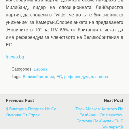
Милибанд, лидер на опозиционната Лейбъристка
партия, да сподели в Twitter, че вотът е бил „истинско
унижение“ за Камерън.Според анкета на предаването
„Новините в 10“ на ITV 68% от британците искат да
има референдум за членството на Великобритания в
ЕС.
inews.bg
Categories:
Европа
Tags:
Великобритания
,
ЕС
,
референдум
,
членство
Previous Post
Next Post
Виктория Петрова Не Се
Теди Москов: Колкото По
Омъжва От Страх
Разбираш От Изкуство,
Толкова По-Счупен Ти Е
Бойлерът