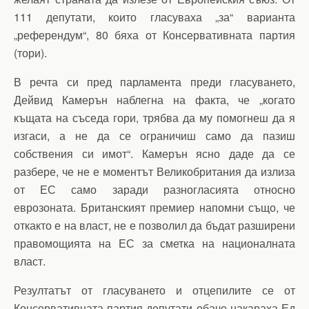
111 депутати, които гласуваха „за“ варианта
„референдум“, 80 бяха от Консервативната партия
(тори).
В речта си пред парламента преди гласуването,
Дейвид Камерън наблегна на факта, че „когато
къщата на съседа гори, трябва да му помогнеш да я
изгаси, а не да се ограничиш само да пазиш
собствения си имот“. Камерън ясно даде да се
разбере, че не е моментът Великобритания да излиза
от ЕС само заради разногласията относно
еврозоната. Британският премиер напомни също, че
откакто е на власт, не е позволил да бъдат разширени
правомощията на ЕС за сметка на националната
власт.
Резултатът от гласуването и отцепилите се от
Консервативната партия депутати обаче накараха Ед