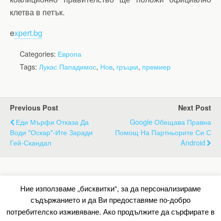
клетва в петък.
e
xpert.bg
Categories:
Европа
Tags:
Лукас Пападимос
,
Нов
,
гръцки
,
премиер
Previous Post
Next Post
Еди Мърфи Отказа Да
Google Обещава Правна
Води "Оскар"-Ите Заради
Помощ На Партньорите Си С
Гей-Скандал
Android
Back to top
Ние използваме „бисквитки“, за да персонализираме
съдържанието и да Ви предоставяме по-добро
Mobile
Desktop
потребителско изживяване. Ако продължите да сърфирате в