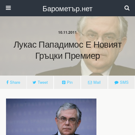
Барометър.нет
10.11.2011
Лукас Пападимос Е Новият
Гръцки Премиер
Share
Tweet
Pin
Mail
SMS