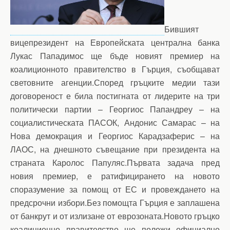
Бившият
вицепрезидент на Европейската централна банка
Лукас Пападимос ще бъде новият премиер на
коалиционното правителство в Гърция, съобщават
световните агенции.Според гръцките медии тази
договореност е била постигната от лидерите на три
политически партии – Георгиос Папандреу – на
социалистическата ПАСОК, Андонис Самарас – на
Нова демокрация и Георгиос Карадзаферис – на
ЛАОС, на днешното съвещание при президента на
страната Каролос Папуляс.Първата задача пред
новия премиер, е ратифицирането на новото
споразумение за помощ от ЕС и провеждането на
предсрочни избори.Без помощта Гърция е заплашена
от банкрут и от излизане от еврозоната.Новото гръцко
коалиционно правителство ще положи официално