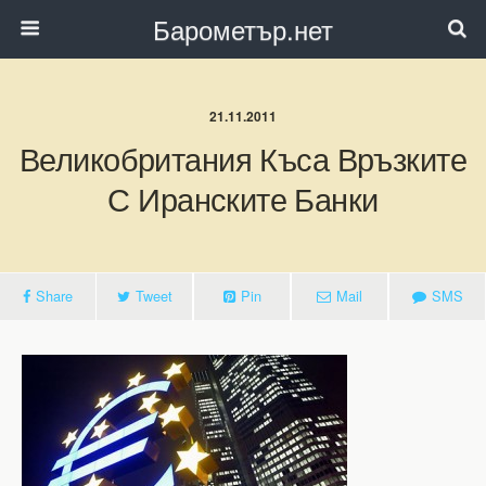
Барометър.нет
21.11.2011
Великобритания Къса Връзките
С Иранските Банки
Share
Tweet
Pin
Mail
SMS