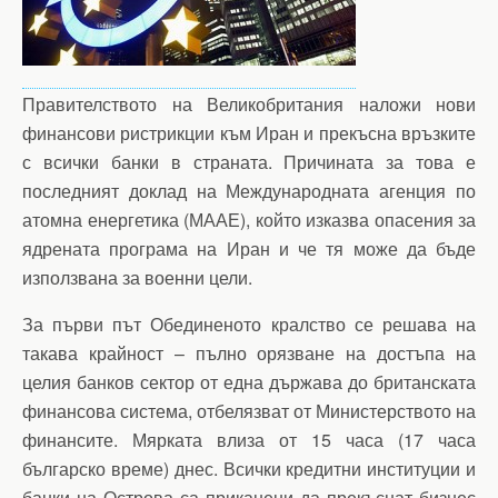
Правителството на Великобритания наложи нови
финансови ристрикции към Иран и прекъсна връзките
с всички банки в страната. Причината за това е
последният доклад на Международната агенция по
атомна енергетика (МААЕ), който изказва опасения за
ядрената програма на Иран и че тя може да бъде
използвана за военни цели.
За първи път Обединеното кралство се решава на
такава крайност – пълно орязване на достъпа на
целия банков сектор от една държава до британската
финансова система, отбелязват от Министерството на
финансите. Мярката влиза от 15 часа (17 часа
българско време) днес. Всички кредитни институции и
банки на Острова са приканени да прекъснат бизнес