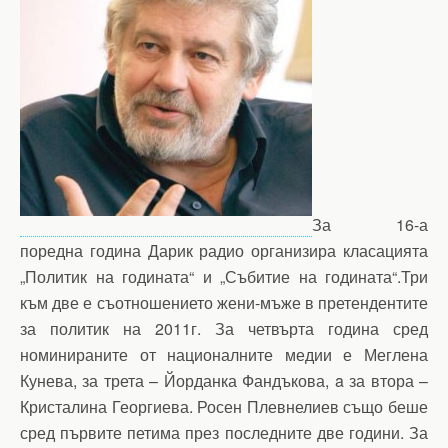
За 16-а
поредна година Дарик радио организира класацията
„Политик на годината“ и „Събитие на годината“.Три
към две е съотношението жени-мъже в претендентите
за политик на 2011г. За четвърта година сред
номинираните от националните медии е Меглена
Кунева, за трета – Йорданка Фандъкова, a за втора –
Кристалина Георгиева. Росен Плевнелиев също беше
сред първите петима през последните две години. За