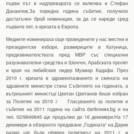
първи път в надпреварата се включва и Стефан
Данаилов.За поредна година събитие, получило
достатъчен брой номинации, за да се нареди сред
първите пет, е кризата в Европа.
Медиите номинираха още проведените у нас местни и
президентски избори, размириците в Катуница,
предизвикателствата пред МВР със специални
разузнавателни средства и Шенген, Арабската пролет
и края на либийския лидер Муамар Кадафи. През
2010 г. кризата в здравеопазването и смяната на
здравните министри стана Събитието на годината, а
вътрешният министър Цветан Цветанов беше избран
за Политик на 2010 г Гласуването за политик и
събитие на 2011 година на сайта dariknews.bg и на
тел. 02/9849845 ще продължи до 16 декември.На 17
декември в обзорното предаване „Годината“ на Дарик
радио ще бъде обявен политикът на 2011 г. и