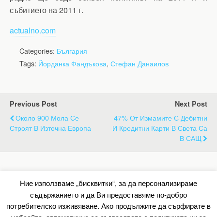
събитието на 2011 г.
actualno.com
Categories:
България
Tags:
Йорданка Фандъкова
,
Стефан Данаилов
Previous Post
Next Post
Около 900 Мола Се
47% От Измамите С Дебитни
Строят В Източна Европа
И Кредитни Карти В Света Са
В САЩ
Back to top
Ние използваме „бисквитки“, за да персонализираме
съдържанието и да Ви предоставяме по-добро
Mobile
Desktop
потребителско изживяване. Ако продължите да сърфирате в