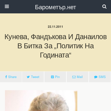
Барометър.нет
22.11.2011
Кунева, Фандъкова И Данаилов
В Битка За „Политик На
Годината“
Share
Tweet
Pin
Mail
SMS