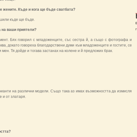
се жените. Къде и кога ще бъде сватбата?
ешили къде ще бъде.
а на ваши приятели?
Г
омент. Бях говорил с младоженците, със сестра й, а също с фотографа и
аква, докато говореха благодарствени думи към младоженците и гостите, се
 мен. Тя дойде и тогава застанах на колене и й предложих брак.
рианти на различни модели. Също така аз имах възможността да измисля
 и от златаря.
остта?