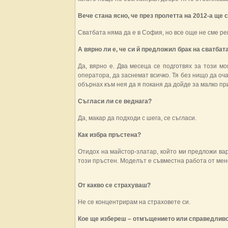
Вече стана ясно, че през пролетта на 2012-а ще 
Сватбата няма да е в София, но все още не сме р
А вярно ли е, че си й предложил брак на сватбат
Да, вярно е. Два месеца се подготвях за този м
оператора, да заснемат всичко. Тя без нищо да оч
обърнах към нея да я поканя да дойде за малко при
Съгласи ли се веднага?
Да, макар да подходи с шега, се съгласи.
Как избра пръстена?
Отидох на майстор-златар, който ми предложи ва
този пръстен. Моделът е съвместна работа от мене
От какво се страхуваш?
Не се концентрирам на страховете си.
Кое ще избереш – отмъщението или справедлив