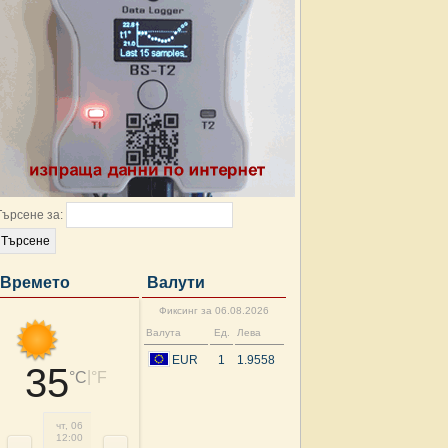
Търсене за:
Времето
Валути
Фиксинг за 06.08.2026
Валута
Ед.
Лева
EUR
1
1.9558
35
|
°C
°F
чт, 06
чт, 06
чт, 06
чт, 06
пт, 07
пт, 07
пт, 07
пт, 
12:00
15:00
18:00
21:00
00:00
03:00
06:00
09: