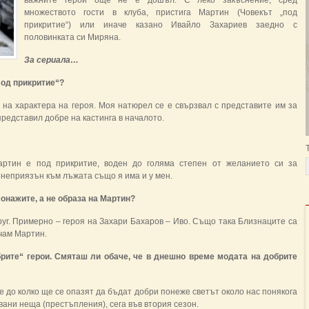
важните герои още не е дошъл. С леко закъснение, сред
множеството гости в клуба, пристига Мартин (Човекът „под
прикритие“) или иначе казано Ивайло Захариев заедно с
половинката си Миряна.
За сериала…
Под прикритие“?
 на характера на героя. Моя натюрел се е свързвал с представите им за
представил добре на кастинга в началото.
ртин е под прикритие, воден до голяма степен от желанието си за
и неприязън към лъжата също я има и у мен.
сонажите, а не образа на Мартин?
уг. Примерно – героя на Захари Бахаров – Иво. Също така Близнаците са
ичам Мартин.
обрите“ герои. Смяташ ли обаче, че в днешно време модата на добрите
е до колко ще се опазят да бъдат добри понеже светът около нас понякога
вани неща (престъпления), сега във втория сезон.