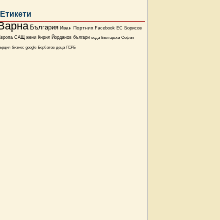
Етикети
Варна
България
Иван Портних
Facebook
ЕС
Борисов
Европа
САЩ
жени
Кирил Йорданов
българи
вода
Български
София
ърция
бизнес
google
Бербатов
деца
ГЕРБ