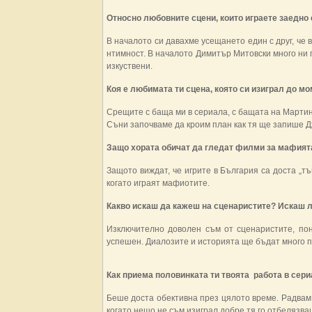
Относно любовните сцени, които играете заедно 
В началото си давахме усещането един с друг, че 
нтимност. В началото Димитър Митовски много ни п
изкуствени.
Коя е любимата ти сцена, която си изиграл до м
Срещите с баща ми в сериала, с бащата на Мартин
Съни започваме да кроим план как тя ще запише Д
Защо хората обичат да гледат филми за мафият
Защото виждат, че игрите в България са доста „тъ
когато играят мафиотите.
Какво искаш да кажеш на сценаристите? Искаш ли
Изключително доволен съм от сценаристите, по
успешен. Диалозите и историята ще бъдат много п
Как приема половинката ти твоята работа в сери
Беше доста обективна през цялото време. Радвам 
когато нещо не съм изиграл добре тя го отбелязв