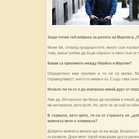
Защо точно теб избраха за ролята на Мартин в „
Може би, според продуцентите, много съм пасвал
това, какъв трябва да бъде образът и явно съм се 
Какви са приликите между Ивайло и Мартин?
Определено има прилики и те не са малко. Ма
справедливост, което го имам и аз. Също така таз
Искало ли ти се е да изиграеш някой друг от пер
Ами да. Интересно ми беше да пробвам и някой др
ми интересни, като роля. Но, като че ли най-си об
В сериала, като цяло, ти си от страната на „д
момчета вече е отминала?
Добрите момчета винаги ще са на мода. Въпросът 
ги разваля. Дори моят герой извършва доста риско