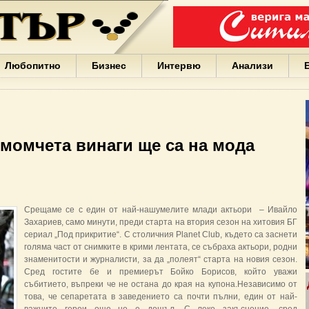
Варна
България
Иван
Портних
Facebook
ЕС
Любопитно
Бизнес
Интервю
Анализи
Борисов
Европа
САЩ
жени
Кирил
Йорданов
момчета винаги ще са на мода
българи
вода
Български
София
Гърция
Срещаме се с един от най-нашумелите млади актьори – Ивайло
бизнес
Захариев, само минути, преди старта на втория сезон на хитовия БГ
google
сериал „Под прикритие“. С столичния Planet Club, където са заснети
деца
голяма част от снимките в крими лентата, се събраха актьори, родни
Бербатов
знаменитости и журналисти, за да „полеят“ старта на новия сезон.
ГЕРБ
Сред гостите бе и премиерът Бойко Борисов, който уважи
събитието, въпреки че не остана до края на купона.Независимо от
това, че сепаретата в заведението са почти пълни, един от най-