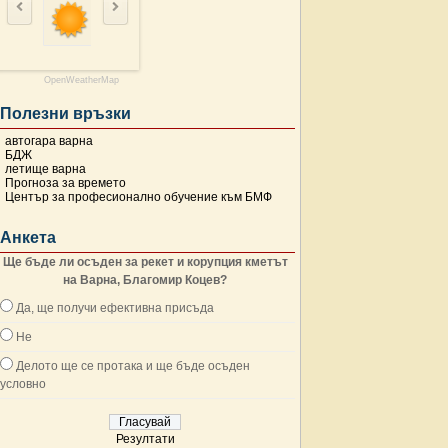
OpenWeatherMap
Полезни връзки
автогара варна
БДЖ
летище варна
Прогноза за времето
Център за професионално обучение към БМФ
Анкета
Ще бъде ли осъден за рекет и корупция кметът
на Варна, Благомир Коцев?
Да, ще получи ефективна присъда
Не
Делото ще се протака и ще бъде осъден
условно
Резултати