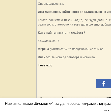
Справедливостта.
Има ли въпрос, който често си задаваш, но не и
Когато заснемем някой кадър, се чудя дали е с
режисьора, отколкото на това дали ще видя добрат
Коя е най-голямата ти слабост?
(Замисля се…)
Миряна
(която седи до него):
Кажи, че съм аз…
Ивайло:
Не мога да отговоря в момента.
lifestyle.bg
«
Приходите на българските онлайн медии за 2011
Ние използваме „бисквитки“, за да персонализираме съдърж
съг
Всички права запазени barometar.net © 2026 i