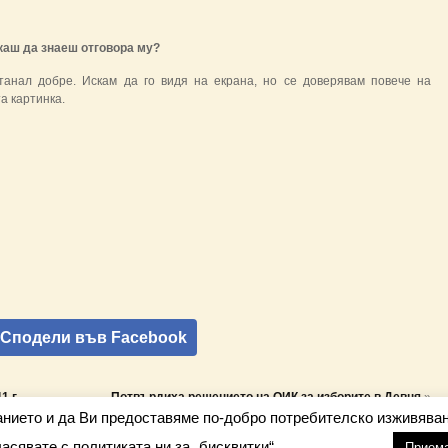
скаш да знаеш отговора му?
танал добре. Искам да го видя на екрана, но се доверявам повече на
а картинка.
Сподели във Facebook
 г.
Потвърдиха решението на ОИК за изборите в Девня
»
анието и да Ви предоставяме по-добро потребителско изживяван
ласявате с политиката ни за „бисквитки“
настройки
nfo@barometar.net
Прием