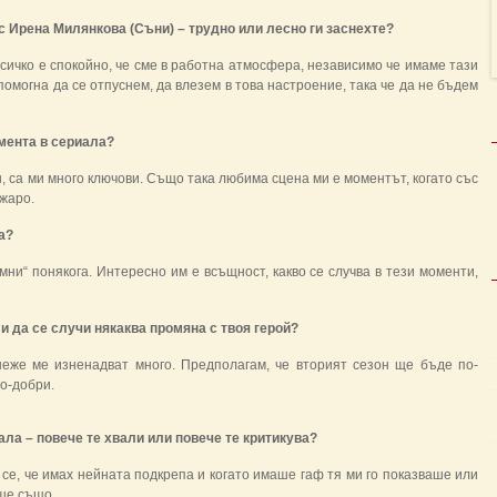
с Ирена Милянкова (Съни) – трудно или лесно ги заснехте?
всичко е спокойно, че сме в работна атмосфера, независимо че имаме тази
омогна да се отпуснем, да влезем в това настроение, така че да не бъдем
омента в сериала?
, са ми много ключови. Също така любима сцена ми е моментът, когато със
жаро.
а?
мни“ понякога. Интересно им е всъщност, какво се случва в тези моменти,
 да се случи някаква промяна с твоя герой?
неже ме изненадват много.
Предполагам, че вторият сезон ще бъде по-
о-добри.
ала – повече те хвали или повече те критикува?
се, че имах нейната подкрепа и когато имаше гаф тя ми го показваше или
аше също.