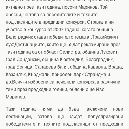
активно през тази година, посочи Маринов. Той
обясни, че това са победителите и техните
подгласниците в предишни конкурси. Страната ни
участва в конкурса от 2007 година, когато община
Белоградчик става победител с темата „Тракийският
дух“Дестинациите, които ще бъдат рекламирани през
тази година са от област Силистра, община Луковит,
град Сандански, община Кюстендил, Белоградчик,
град Белица, Сапарева баня, община Каварна, Враца,
Казанлък, Кърджали, природен парк Странджа и
др.Всички изброени са печелили конкурса в различни
теми през предходни години, обясни още Иво
Маринов.
Тази година няма да бъдат включени нови
дестинации, затова ще бъдат популяризирани
победителите и техните подгласници от предходни