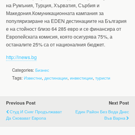
на Румъния, Турция, Хърватия, Сърбия и
Македония.Комуникационната кампания за
популяризиране на EDEN дестинациите на България
е на стойност близо 64 285 евро и се финансира от
Европейската комисия, която осигурява 75%, а
останалите 25% са от националния бюджет.
http://inews.bg
Categories:
Бизнес
Tags:
Известни
,
дестинации
,
инвестиции
,
туристи
Previous Post
Next Post
Студ И Сняг Продължават
Един Район Без Вода Днес
Да Сковават Европа
Във Варна