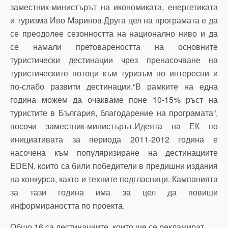
заместник-министърът на икономиката, енергетиката
и туризма Иво Маринов.Друга цел на програмата е да
се преодолее сезонността на национално ниво и да
се намали претовареността на основните
туристически дестинации чрез пренасочване на
туристическите потоци към туризъм по интересни и
по-слабо развити дестинации.“В рамките на една
година можем да очакваме поне 10-15% ръст на
туристите в България, благодарение на програмата“,
посочи заместник-министърът.Идеята на ЕК по
инициативата за периода 2011-2012 година е
насочена към популяризиране на дестинациите
EDEN, които са били победители в предишни издания
на конкурса, както и техните подгласници. Кампанията
за тази година има за цел да повиши
информираността по проекта.
Общо 16 са дестинациите, които ще се рекламират