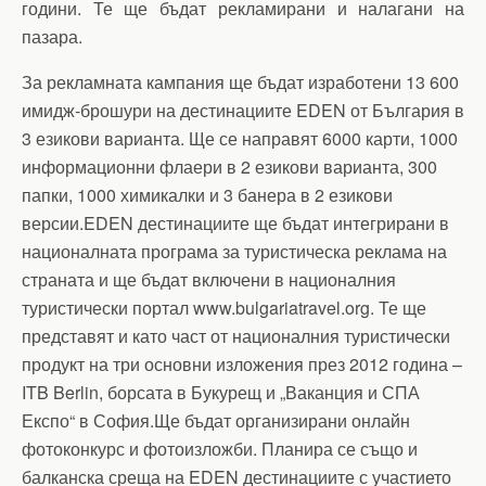
години. Те ще бъдат рекламирани и налагани на
пазара.
За рекламната кампания ще бъдат изработени 13 600
имидж-брошури на дестинациите EDEN от България в
3 езикови варианта. Ще се направят 6000 карти, 1000
информационни флаери в 2 езикови варианта, 300
папки, 1000 химикалки и 3 банера в 2 езикови
версии.EDEN дестинациите ще бъдат интегрирани в
националната програма за туристическа реклама на
страната и ще бъдат включени в националния
туристически портал www.bulgariatravel.org. Те ще
представят и като част от националния туристически
продукт на три основни изложения през 2012 година –
ITB Berlin, борсата в Букурещ и „Ваканция и СПА
Експо“ в София.Ще бъдат организирани онлайн
фотоконкурс и фотоизложби. Планира се също и
балканска среща на EDEN дестинациите с участието