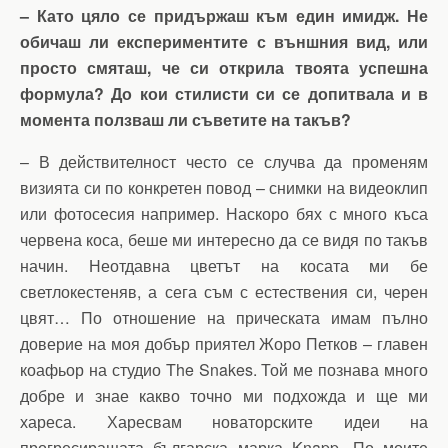
– Като цяло се придържаш към един имидж. Не
обичаш ли експериментите с външния вид, или
просто смяташ, че си открила твоята успешна
формула? До кои стилисти си се допитвала и в
момента ползваш ли съветите на такъв?
– В действителност често се случва да променям
визията си по конкретен повод – снимки на видеоклип
или фотосесия например. Наскоро бях с много къса
червена коса, беше ми интересно да се видя по такъв
начин. Неотдавна цветът на косата ми бе
светлокестеняв, а сега съм с естествения си, черен
цвят… По отношение на прическата имам пълно
доверие на моя добър приятел Жоро Петков – главен
коафьор на студио The Snakes. Той ме познава много
добре и знае какво точно ми подхожда и ще ми
хареса. Харесвам новаторските идеи на
прогресиращата българска марка Knapp. По моите