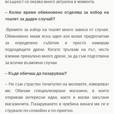
всъщност се оказва много актуална в момента.
– Колко време обикновено отделяш за избор на
тоалет за даден случай?
-Времето за избор на тоалет много зависи от случая.
Обикновено имам ясна идея коя визия предпочитам
за определено събитие и просто намирам
подходящите дрехи. Когато тръгвам на път, често
вземам прекалено много дрехи, за да съм подготвена
за всички възможни случаи.
– Къде обичаш да пазаруваш?
– Не съм страстен почитател на моловете, изморяват
ме. Обичам специализирани магазини, в които
откривам интересни идеи, както и малки закътани
магазинчета. Пазаруването в чужбина винаги ми се е
струвало по-спокойно и по-приятно.