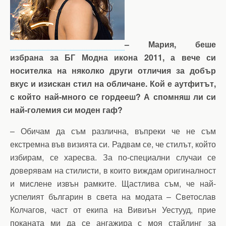
– Мария, беше
избрана за БГ Модна икона 2011, а вече си
носителка на няколко други отличия за добър
вкус и изискан стил на обличане. Кой е аутфитът,
с който най-много се гордееш? А спомняш ли си
най-големия си моден гаф?
– Обичам да съм различна, въпреки че не съм
екстремна във визията си. Радвам се, че стилът, който
избирам, се харесва. За по-специални случаи се
доверявам на стилисти, в които виждам оригиналност
и мислене извън рамките. Щастлива съм, че най-
успелият българин в света на модата – Светослав
Колчагов, част от екипа на Вивиън Уестууд, прие
поканата ми да се ангажира с моя стайлинг за