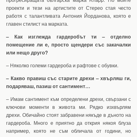
проекти и тези на артистите от Стерео стая често
работя с талантливата Антония Йорданова, която е
главен стилист на марката.
– Как изглежда гардеробът ти – отделно
помещение ли е, просто щендери със закачалки
или нещо друго?
– Няколко големи гардероба и рафтове с обувки.
– Какво правиш със старите дрехи – хвърляш ги,
подаряваш, пазиш от сантимент…
– Имам сантимент към определени дрехи, свързани с
ключови моменти в живота ми. Рядко изхвърлям
дрехи. Обичайно стоят забравени някъде в дъното на
гардероба. Много е приятно да открия някоя блуза
например, която не съм обличала от години, но