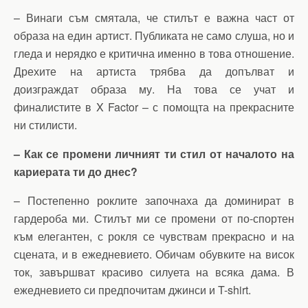
– Винаги съм смятала, че стилът е важна част от
образа на един артист. Публиката не само слуша, но и
гледа и нерядко е критична именно в това отношение.
Дрехите на артиста трябва да допълват и
доизграждат образа му. На това се учат и
финалистите в X Factor – с помощта на прекрасните
ни стилисти.
– Как се промени личният ти стил от началото на
кариерата ти до днес?
– Постепенно роклите започнаха да доминират в
гардероба ми. Стилът ми се промени от по-спортен
към елегантен, с рокля се чувствам прекрасно и на
сцената, и в ежедневието. Обичам обувките на висок
ток, завършват красиво силуета на всяка дама. В
ежедневието си предпочитам джинси и T-shirt.