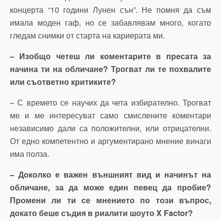
концерта “10 години Лунен сън”. Не помня да съм
имала моден гаф, но се забавлявам много, когато
гледам снимки от старта на кариерата ми.
– Изобщо четеш ли коментарите в пресата за
начина ти на обличане? Трогват ли те похвалите
или съответно критиките?
– С времето се научих да чета избирателно. Трогват
ме и ме интересуват само смислените коментари
независимо дали са положителни, или отрицателни.
От едно компетентно и аргументирано мнение винаги
има полза.
– Доколко е важен външният вид и начинът на
обличане, за да може един певец да пробие?
Промени ли ти се мнението по този въпрос,
докато беше съдия в риалити шоуто X Factor?