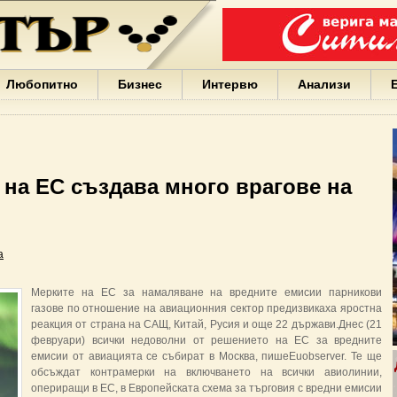
Варна
България
Иван
Портних
Facebook
ЕС
Любопитно
Бизнес
Интервю
Анализи
Борисов
Европа
САЩ
жени
Кирил
Йорданов
 на ЕС създава много врагове на
българи
вода
Български
София
а
Гърция
бизнес
google
Мерките на ЕС за намаляване на вредните емисии парникови
деца
газове по отношение на авиационния сектор предизвикаха яростна
Бербатов
реакция от страна на САЩ, Китай, Русия и още 22 държави.Днес (21
ГЕРБ
февруари) всички недоволни от решението на ЕС за вредните
емисии от авиацията се събират в Москва, пишеEuobserver. Те ще
обсъждат контрамерки на включването на всички авиолинии,
опериращи в ЕС, в Европейската схема за търговия с вредни емисии