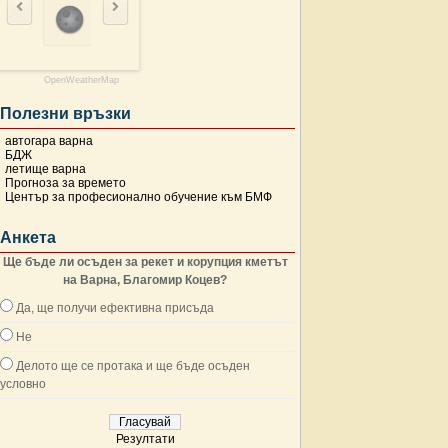
OpenWeatherMap
Полезни връзки
автогара варна
БДЖ
летище варна
Прогноза за времето
Център за професионално обучение към БМФ
Анкета
Ще бъде ли осъден за рекет и корупция кметът
на Варна, Благомир Коцев?
Да, ще получи ефективна присъда
Не
Делото ще се протака и ще бъде осъден
условно
Резултати