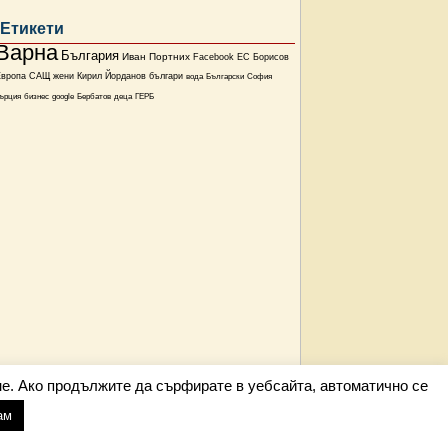
Етикети
Варна
България
Иван Портних
Facebook
ЕС
Борисов
Европа
САЩ
жени
Кирил Йорданов
българи
вода
Български
София
ърция
бизнес
google
Бербатов
деца
ГЕРБ
е. Ако продължите да сърфирате в уебсайта, автоматично се
ам