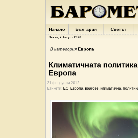
Начало
България
Светът
Петък, 7 Август 2026
В категория
Европа
Климатичната политика
Европа
21 февруари 2012
Етикети:
ЕС
,
Европа
,
врагове
,
климатична
,
политик