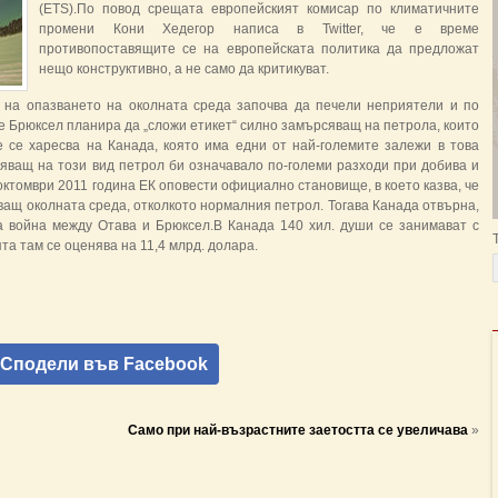
(ETS).По повод срещата европейският комисар по климатичните
промени Кони Хедегор написа в Twitter, че е време
противопоставящите се на европейската политика да предложат
нещо конструктивно, а не само да критикуват.
на опазването на околната среда започва да печели неприятели и по
че Брюксел планира да „сложи етикет“ силно замърсяващ на петрола, които
е се харесва на Канада, която има едни от най-големите залежи в това
яващ на този вид петрол би означавало по-големи разходи при добива и
ктомври 2011 година ЕК оповести официално становище, в което казва, че
ащ околната среда, отколкото нормалния петрол. Тогава Канада отвърна,
а война между Отава и Брюксел.В Канада 140 хил. души се занимават с
та там се оценява на 11,4 млрд. долара.
Сподели във Facebook
Само при най-възрастните заетостта се увеличава
»