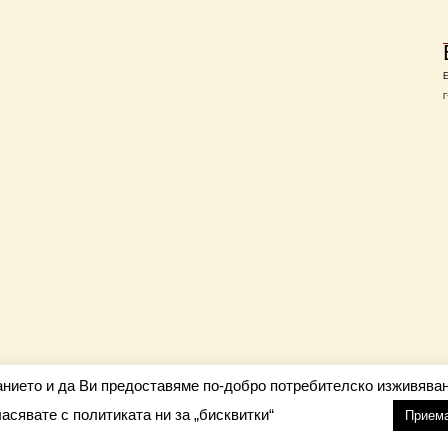
Г
анието и да Ви предоставяме по-добро потребителско изживяван
ласявате с политиката ни за „бисквитки“
настройки
nfo@barometar.net
Прием
За нас
| Приятели: