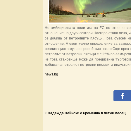
Но амбициозната политика на ЕС по отношение 
отношение на други сектори.Наскоро стана ясно, 
се добива от петролните пясъци. Това съвсем н
отношение. А евентуално определение за замърс
реализацията му на европейския пазар.Още през о
петролът от петролни пясъци е с 25% по-замърсяв
че това становище може да предизвика търговск
добива на петрол от петролни пясъци, а индустрия
news.bg
«
Надежда Нейнски е бременна в петия месец