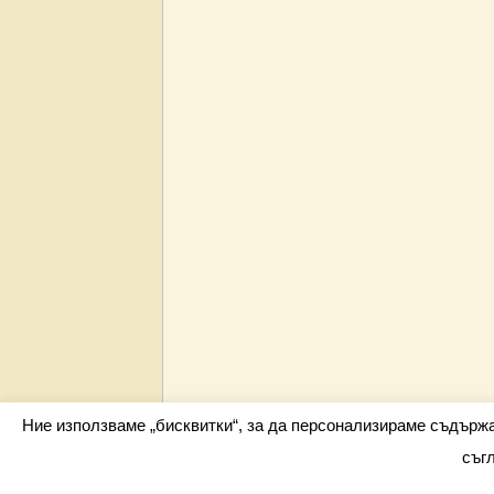
Ние използваме „бисквитки“, за да персонализираме съдърж
съг
Всички права запазени barometar.net © 2026 i