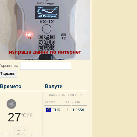
Търсене за:
Времето
Валути
Фиксинг за 07.08.2026
Валута
Ед.
Лева
EUR
1
1.9558
27
|
°C
°F
пт, 07
сб, 08
сб, 08
сб, 08
сб, 08
сб, 08
сб, 08
сб, 
21:00
00:00
03:00
06:00
09:00
12:00
15:00
18: